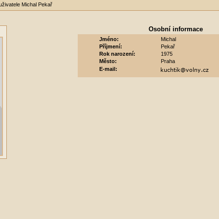
 uživatele Michal Pekař
Osobní informace
Jméno:
Michal
Příjmení:
Pekař
Rok narození:
1975
Město:
Praha
E-mail: