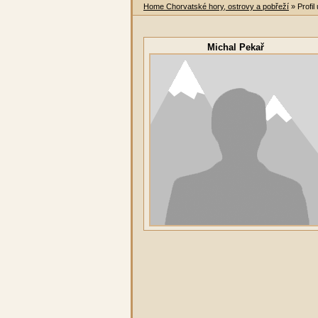
Home Chorvatské hory, ostrovy a pobřeží
» Profil
Michal Pekař