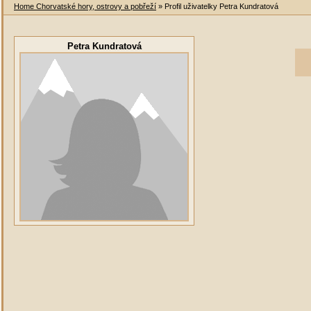
Home Chorvatské hory, ostrovy a pobřeží
» Profil uživatelky Petra Kundratová
Petra Kundratová