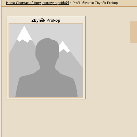
Home Chorvatské hory, ostrovy a pobřeží
» Profil uživatele Zbyněk Prokop
Zbyněk Prokop