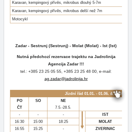
Karavan, kempingový přívěs, mikrobus dlouhý 5-7m
Karavan, kempingový přívěs, mikrobus delší než 7m
Motocykl
Zadar - Sestrunj (Sestrunj) - Molat (Molat) - Ist (Ist)
Nutná předchozí rezervace trajektu na Jadrolinija
Agencija Zadar !!!
tel.: +385 23 25 05 55, +385 23 25 48 00, e-mail:
ag.zadar@jadrolinija.hr
Jízdní řád
01.01. - 01.06. & 02.10. - 3
PO
SO
NE
ČT
7.5.-28.5.
-
-
-
IST
16:30
15:00
18:25
MOLAT
16:55
15:25
-
ZVERINAC