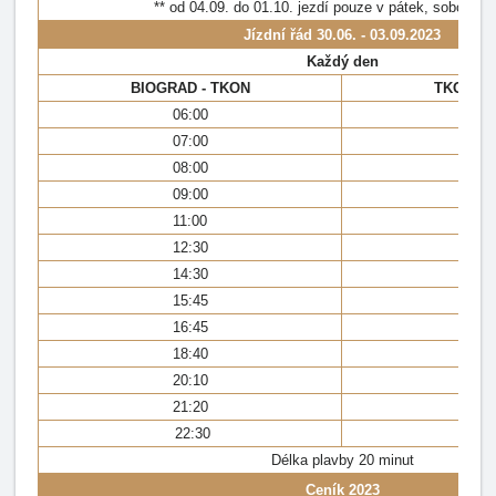
** od 04.09. do 01.10. jezdí pouze v pátek, sobotu a 
Jízdní řád
30.06. - 03.09.2023
Každý den
BIOGRAD - TKON
TKON - 
06:00
05
07:00
06
08:00
07
09:00
08
11:00
09
12:30
11
14:30
13
15:45
15
16:45
16
18:40
18
20:10
19
21:20
21
22:30
22
Délka plavby 20 minut
Ceník 2023