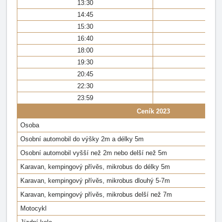
13:30
13
14:45
14
15:30
15
16:40
16
18:00
17
19:30
18
20:45
20
22:30
22
23:59
23
Ceník 2023
Osoba
Osobní automobil do výšky 2m a délky 5m
Osobní automobil vyšší než 2m nebo delší než 5m
Karavan, kempingový přívěs, mikrobus do délky 5m
Karavan, kempingový přívěs, mikrobus dlouhý 5-7m
Karavan, kempingový přívěs, mikrobus delší než 7m
Motocykl