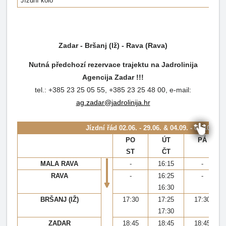
Jízdní kolo
Zadar - Bršanj (Iž) - Rava (Rava)
Nutná předchozí rezervace trajektu na Jadrolinija
Agencija Zadar !!!
tel.: +385 23 25 05 55, +385 23 25 48 00, e-mail:
ag.zadar@jadrolinija.hr
Jízdní řád
02.06. - 29.06. & 04.09. - 01.10.202
PO
ÚT
PÁ
ST
ČT
MALA RAVA
-
16:15
-
RAVA
-
16:25
-
16:30
BRŠANJ (IŽ)
17:30
17:25
17:30
17:30
ZADAR
18:45
18:45
18:45