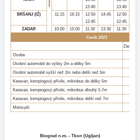
13:40
13:40
BRŠANJ (IŽ)
11:15
16:15
12:50
14:45
12:50
20
12:45
12:45
ZADAR
10:00
15:00
11:30
13:30
11:30
19
Ceník 2023
Zadar - 
Osoba
5,58
Osobní automobil do výšky 2m a délky 5m
Osobní automobil vyšší než 2m nebo delší než 5m
Karavan, kempingový přívěs, mikrobus do délky 5m
Karavan, kempingový přívěs, mikrobus dlouhý 5-7m
Karavan, kempingový přívěs, mikrobus delší než 7m
Motocykl
Biograd n.m. - Tkon (Ugljan)