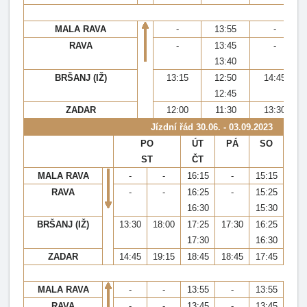
MALA RAVA
-
13:55
-
RAVA
-
13:45
-
13:40
BRŠANJ (IŽ)
13:15
12:50
14:45
12:45
ZADAR
12:00
11:30
13:30
Jízdní řád
30.06. - 03.09.2023
PO
ÚT
PÁ
SO
ÚT,
ST
ČT
PÁ,
MALA RAVA
-
-
16:15
-
15:15
RAVA
-
-
16:25
-
15:25
16:30
15:30
BRŠANJ (IŽ)
13:30
18:00
17:25
17:30
16:25
20
17:30
16:30
ZADAR
14:45
19:15
18:45
18:45
17:45
21
MALA RAVA
-
-
13:55
-
13:55
RAVA
-
-
13:45
-
13:45