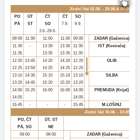
Jízdní řád
02.06. - 29.06.& 04.09. - 0
PO
ÚT
ČT
ČT
SO
PÁ
ST
SO
7.9.
9.9.
3.6.-29.6.
09:00
11:00
11:00
11:00
09:00
ZADAR (Gaženica)
11:30
-
13:30
13:30
11:30
IST (Kosirača)
11:35
13:35
13:35
11:35
12:20
13:45
14:20
14:20
12:20
OLIB
12:25
13:50
14:25
14:25
12:25
13:10
14:35
15:10
15:10
13:10
SILBA
13:20
14:45
15:20
15:20
13:20
14:00
15:25
16:00
16:00
14:00
PREMUDA (Krijal)
14:05
14:05
15:45
-
-
-
15:45
M.LOŠINJ
Jízdní řád
30.06. - 03.09.2023
PO, ČT
ÚT, ST
PÁ, SO
NE
09:00
09:00
ZADAR (Gaženica)