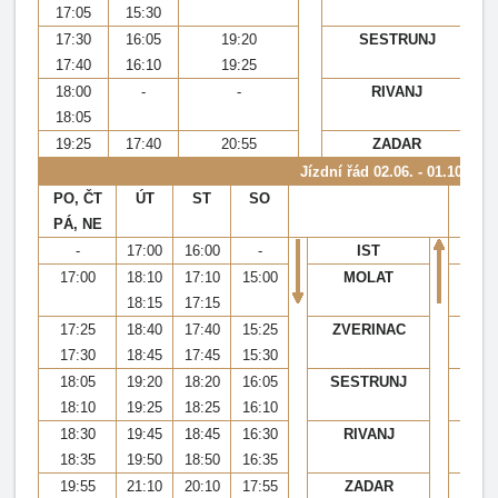
17:05
15:30
17:30
16:05
19:20
SESTRUNJ
17:40
16:10
19:25
18:00
-
-
RIVANJ
18:05
19:25
17:40
20:55
ZADAR
Jízdní řád
02.06. - 01.10.2023
PO, ČT
ÚT
ST
SO
P
PÁ, NE
PÁ, 
-
17:00
16:00
-
IST
-
17:00
18:10
17:10
15:00
MOLAT
14:
18:15
17:15
17:25
18:40
17:40
15:25
ZVERINAC
13:
17:30
18:45
17:45
15:30
13:
18:05
19:20
18:20
16:05
SESTRUNJ
12:
18:10
19:25
18:25
16:10
12:
18:30
19:45
18:45
16:30
RIVANJ
12:
18:35
19:50
18:50
16:35
12:
19:55
21:10
20:10
17:55
ZADAR
11: