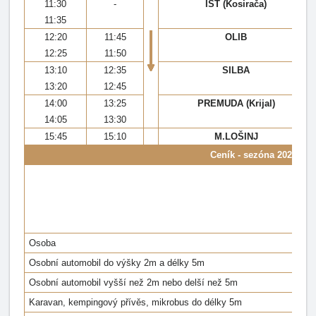
11:30
-
IST (Kosirača)
11:35
12:20
11:45
OLIB
12:25
11:50
13:10
12:35
SILBA
13:20
12:45
14:00
13:25
PREMUDA (Krijal)
14:05
13:30
15:45
15:10
M.LOŠINJ
Ceník - sezóna 2023
Osoba
Osobní automobil do výšky 2m a délky 5m
Osobní automobil vyšší než 2m nebo delší než 5m
Karavan, kempingový přívěs, mikrobus do délky 5m