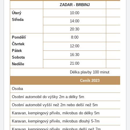
ZADAR - BRBINJ
BRB
Úterý
10:00
Středa
14:00
20:30
Pondělí
8:00
Čtvrtek
12:00
Pátek
16:30
Sobota
21:00
Neděle
Délka plavby 100 minut
Ceník 2023
Osoba
Osobní automobil do výšky 2m a délky 5m
Osobní automobil vyšší než 2m nebo delší než 5m
Karavan, kempingový přívěs, mikrobus do délky 5m
Karavan, kempingový přívěs, mikrobus dlouhý 5-7m
Karavan, kempingový přívěs, mikrobus delší než 7m