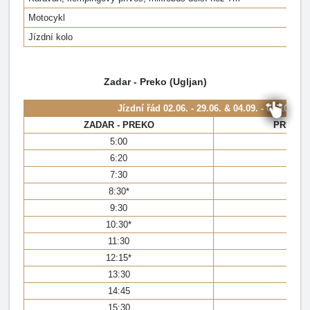
Motocykl
Jízdní kolo
Zadar - Preko (Ugljan)
Jízdní řád
02.06. - 29.06. & 04.09. - 01.10.202
ZADAR - PREKO
PREKO 
5:00
5:
6:20
6:
7:30
7:
8:30*
8:
9:30
9:
10:30*
10
11:30
11:
12:15*
12
13:30
13:
14:45
14
15:30
15