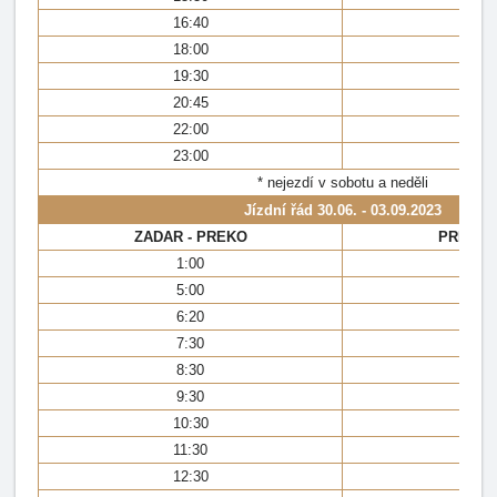
16:40
16
18:00
17
19:30
18
20:45
20
22:00
21
23:00
22
* nejezdí v sobotu a neděli
Jízdní řád
30.06. - 03.09.2023
ZADAR - PREKO
PREKO 
1:00
0:
5:00
5:
6:20
6:
7:30
7:
8:30
8:
9:30
9:
10:30
10
11:30
11
12:30
12