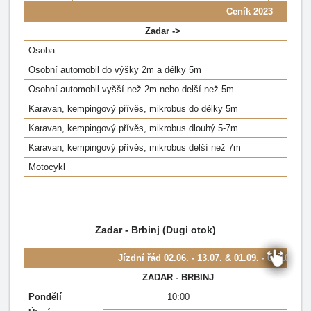
Ceník 2023
Zadar ->
Osoba
Osobní automobil do výšky 2m a délky 5m
Osobní automobil vyšší než 2m nebo delší než 5m
Karavan, kempingový přívěs, mikrobus do délky 5m
Karavan, kempingový přívěs, mikrobus dlouhý 5-7m
Karavan, kempingový přívěs, mikrobus delší než 7m
Motocykl
Zadar - Brbinj (Dugi otok)
Jízdní řád
02.06. - 13.07. & 01.09. - 01.10.202
ZADAR - BRBINJ
BRB
Pondělí
10:00