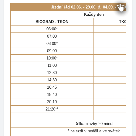
Jízdní řád
02.06. - 29.06. & 04.09. - 01.10.202
Každý den
BIOGRAD - TKON
TKON - 
06:00*
05:
07:00
6:
08:00*
07
09:00
08:
10:00*
09
11:00
10:
12:30
11
14:30
13
16:45
16
18:40
18
20:10
19
21:20**
21:
Délka plavby 20 minut
* nejezdí v neděli a ve svátek