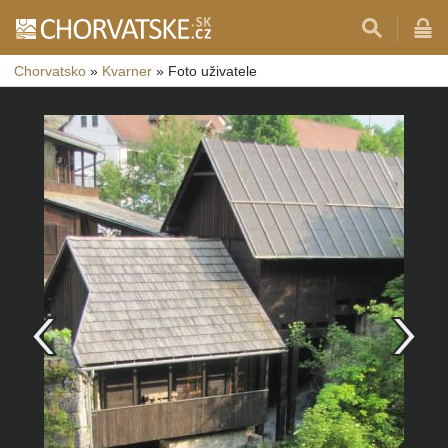
Chorvatsko
»
Kvarner
»
Foto uživatele