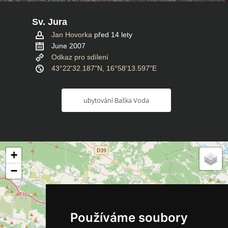
Sv. Jura
Jan Hovorka
před 14 lety
June 2007
Odkaz pro sdílení
43°22'32.187"N, 16°58'13.597"E
ubytování Baška Voda
+
−
Používáme soubory