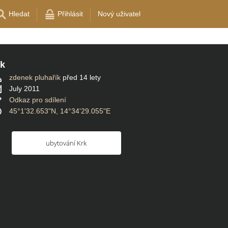
Hledat
Přihlásit
Nový uživatel
k
zdenek pluhařík
před 14 lety
July 2011
Odkaz pro sdílení
45°1'32.653"N, 14°34'29.055"E
ubytování Krk