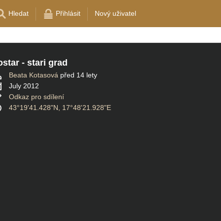
Hledat
Přihlásit
Nový uživatel
star - stari grad
Beata Kotasová
před 14 lety
July 2012
Odkaz pro sdílení
43°19'41.428"N, 17°48'21.928"E