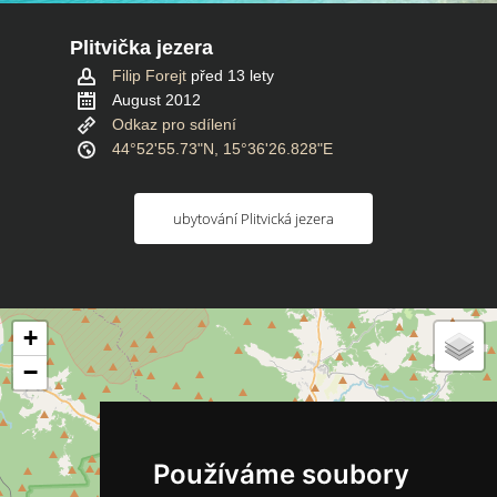
Plitvička jezera
Filip Forejt
před 13 lety
August 2012
Odkaz pro sdílení
44°52'55.73"N, 15°36'26.828"E
ubytování Plitvická jezera
+
−
Používáme soubory