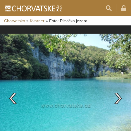
Chorvatsko
»
Kvarner
»
Foto: Plitvička jezera