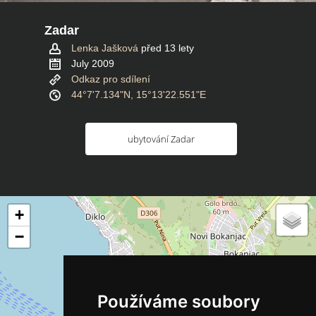
Zadar
Lenka Jašková
před 13 lety
July 2009
Odkaz pro sdílení
44°7'7.134"N, 15°13'22.551"E
ubytování Zadar
+
−
Používáme soubory