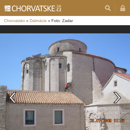
Chorvatsko
»
Dalmácie
»
Foto: Zadar