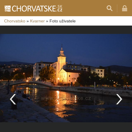
Chorvatsko
»
Kvarner
»
Foto uživatele