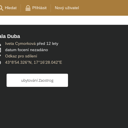
Hledat
Přihlásit
Nový uživatel
la Duba
Iveta Cymorková
před 12 lety
datum focení nezadáno
Odkaz pro sdílení
43°8'54.326"N, 17°16'28.042"E
ubytování Zaostrog