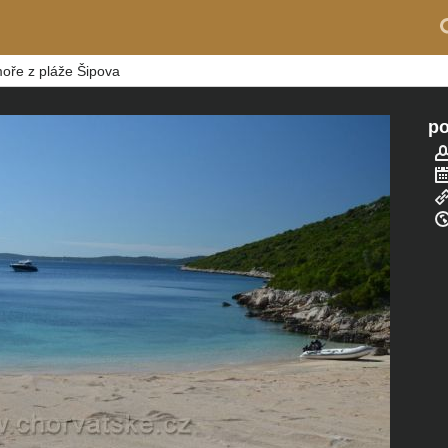
moře z pláže Šipova
po