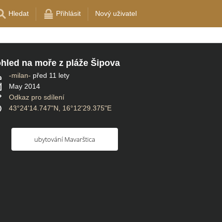
Hledat
Přihlásit
Nový uživatel
hled na moře z pláže Šipova
-milan-
před 11 lety
May 2014
Odkaz pro sdílení
43°24'14.747"N, 16°12'29.375"E
ubytování Mavarštica