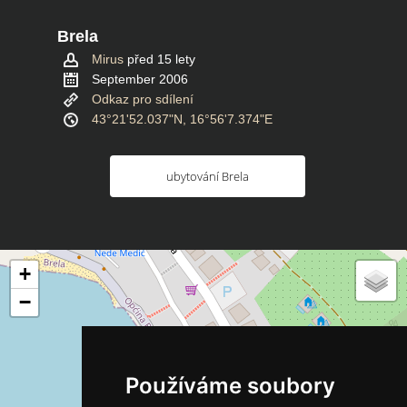
Brela
Mirus
před 15 lety
September 2006
Odkaz pro sdílení
43°21'52.037"N, 16°56'7.374"E
ubytování Brela
+
−
Používáme soubory