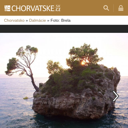
Chorvatsko
»
Dalmácie
»
Foto: Brela