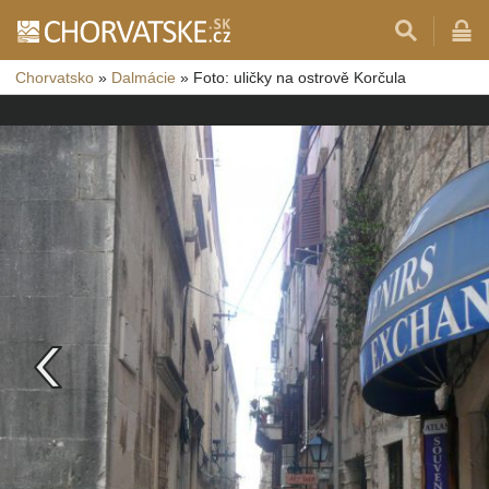
Chorvatsko
»
Dalmácie
»
Foto: uličky na ostrově Korčula