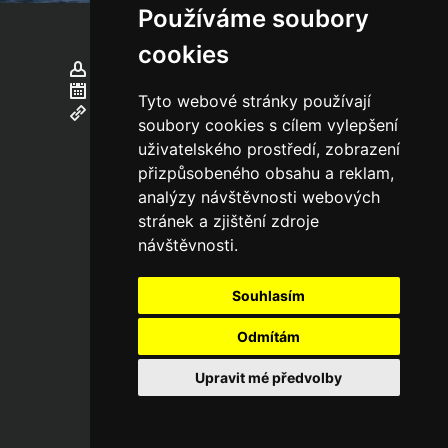
Používáme soubory
cookies
Andrea Košťálová
před 15 lety
August 2010
Tyto webové stránky používají
Odkaz pro sdílení
soubory cookies s cílem vylepšení
uživatelského prostředí, zobrazení
přizpůsobeného obsahu a reklam,
analýzy návštěvnosti webových
stránek a zjištění zdroje
návštěvnosti.
Souhlasím
Odmítám
Upravit mé předvolby