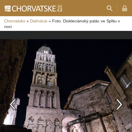
Chorvatsko
»
Dalmácie
»
Foto: Diokleciánský palác ve Splitu v
noci