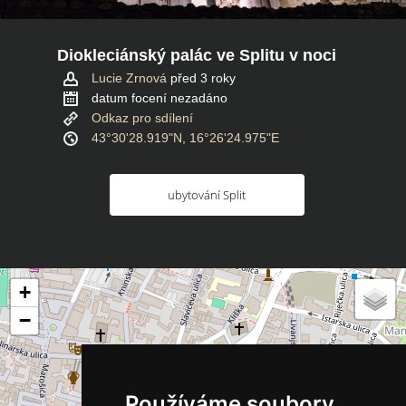
Diokleciánský palác ve Splitu v noci
Lucie Zrnová
před 3 roky
datum focení nezadáno
Odkaz pro sdílení
43°30'28.919"N, 16°26'24.975"E
ubytování Split
+
−
Používáme soubory