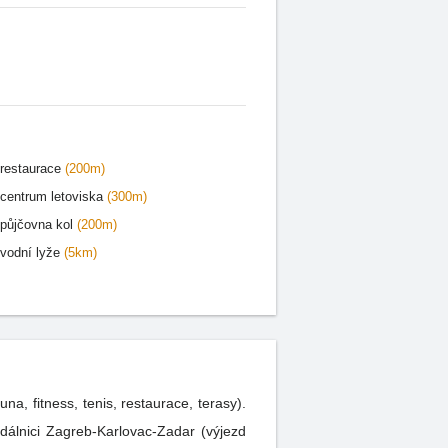
restaurace
(200m)
centrum letoviska
(300m)
půjčovna kol
(200m)
vodní lyže
(5km)
a, fitness, tenis, restaurace, terasy).
dálnici Zagreb-Karlovac-Zadar (výjezd