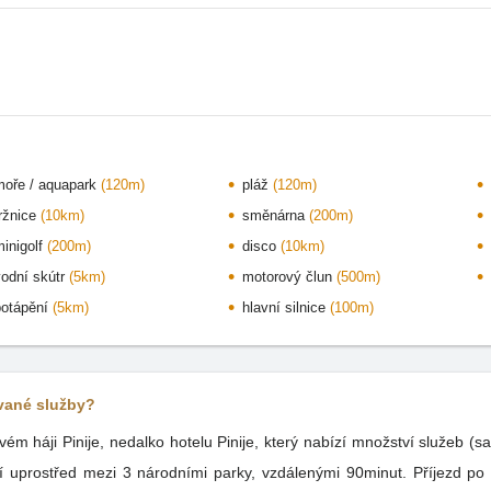
moře / aquapark
(120m)
pláž
(120m)
tržnice
(10km)
směnárna
(200m)
minigolf
(200m)
disco
(10km)
vodní skútr
(5km)
motorový člun
(500m)
potápění
(5km)
hlavní silnice
(100m)
ované služby?
 háji Pinije, nedalko hotelu Pinije, který nabízí množství služeb (saun
í uprostřed mezi 3 národními parky, vzdálenými 90minut. Příjezd po 