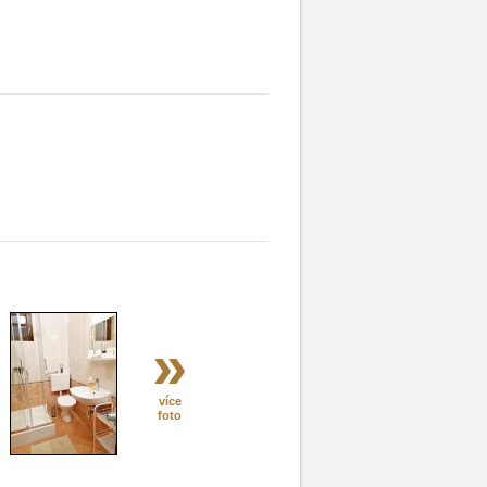
»
více
foto