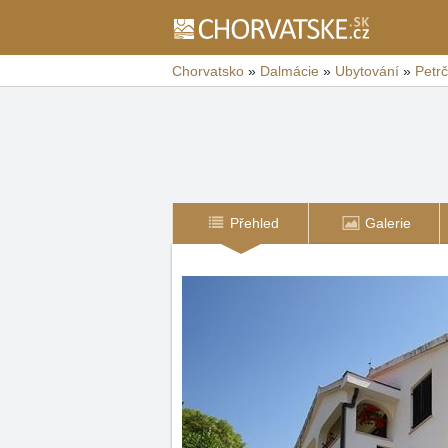
Chorvatsko
»
Dalmácie
»
Ubytování
»
Petr
Přehled
Galerie