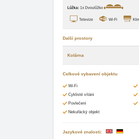
Lůžka:
1x Dvoulůžko
Televize
Wi-Fi
Kli
Další prostory
Kolárna
Celkové vybavení objektu
Wi-Fi
Cyklisté vítáni
Povlečení
Nekuřácký objekt
Jazykové znalosti: