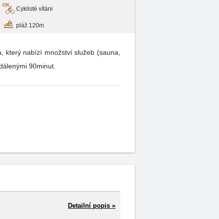
Cyklisté vítáni
pláž 120m
a, který nabízí množství služeb (sauna,
vzdálenými 90minut.
Detailní popis »