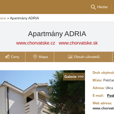
Hledat
čane
»
Apartmány ADRIA
Apartmány ADRIA
www.chorvatske.cz
www.chorvatske.sk
Ceny
Mapa
Obsah uživatelů
Druh ubytová
Galerie >>>
Místo:
Petrča
Adresa:
Ulica
E-mail:
Posl
Web adresa:
www.chorvats