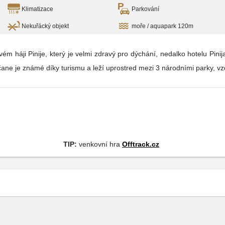
Klimatizace
Parkování
Nekuřácký objekt
moře / aquapark 120m
 háji Pinije, který je velmi zdravý pro dýchání, nedalko hotelu Pinij
etrčane je známé díky turismu a leží uprostred mezi 3 národními parky, 
TIP:
venkovní hra
Offtrack.cz