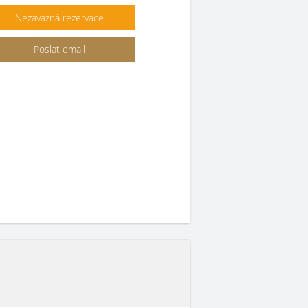
Nezávazná rezervace
Poslat email