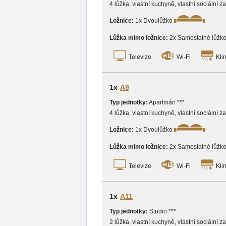
4 lůžka, vlastní kuchyně, vlastní sociální z
Ložnice:
1x Dvoulůžko
Lůžka mimo ložnice:
2x Samostatné lůžk
Televize
Wi-Fi
Kli
1x
A9
Typ jednotky:
Apartmán ***
4 lůžka, vlastní kuchyně, vlastní sociální 
Ložnice:
1x Dvoulůžko
Lůžka mimo ložnice:
2x Samostatné lůžk
Televize
Wi-Fi
Kli
1x
A11
Typ jednotky:
Studio ***
2 lůžka, vlastní kuchyně, vlastní sociální 