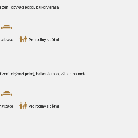
ařízení, obývací pokoj, balkón/terasa
o
matizace
Pro rodiny s dětmi
zařízení, obývací pokoj, balkón/terasa, výhled na moře
o
matizace
Pro rodiny s dětmi