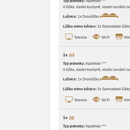
Typ jednotky:
Apartmán ***
4 lůžka, vlastní kuchyně, vlastní sociální z
Ložnice:
1x Dvoulůžko
Lůžka mimo ložnice:
2x Samostatné lůžk
Televize
Wi-Fi
Kli
1x
A4
Typ jednotky:
Apartmán ***
4 lůžka, vlastní kuchyně, vlastní sociální 
Ložnice:
1x Dvoulůžko
Lůžka mimo ložnice:
2x Samostatné lůžk
Televize
Wi-Fi
Kli
1x
A6
Typ jednotky:
Apartmán ***