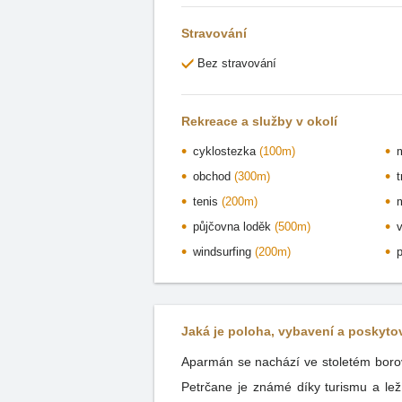
Stravování
Bez stravování
Rekreace a služby v okolí
cyklostezka
(100m)
obchod
(300m)
tenis
(200m)
půjčovna loděk
(500m)
windsurfing
(200m)
Jaká je poloha, vybavení a poskyt
Aparmán se nachází ve stoletém borovém
Petrčane je známé díky turismu a lež