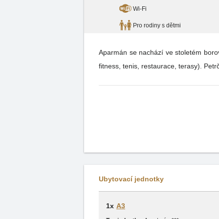
Wi-Fi
Pro rodiny s dětmi
Aparmán se nachází ve stoletém borovém
fitness, tenis, restaurace, terasy). P
Ubytovací jednotky
1x
A3