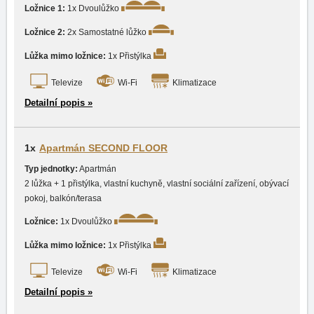
Ložnice 1:
1x Dvoulůžko
Ložnice 2:
2x Samostatné lůžko
Lůžka mimo ložnice:
1x Přistýlka
Televize
Wi-Fi
Klimatizace
Detailní popis »
1x
Apartmán SECOND FLOOR
Typ jednotky:
Apartmán
2 lůžka + 1 přistýlka, vlastní kuchyně, vlastní sociální zařízení, obývací
pokoj, balkón/terasa
Ložnice:
1x Dvoulůžko
Lůžka mimo ložnice:
1x Přistýlka
Televize
Wi-Fi
Klimatizace
Detailní popis »