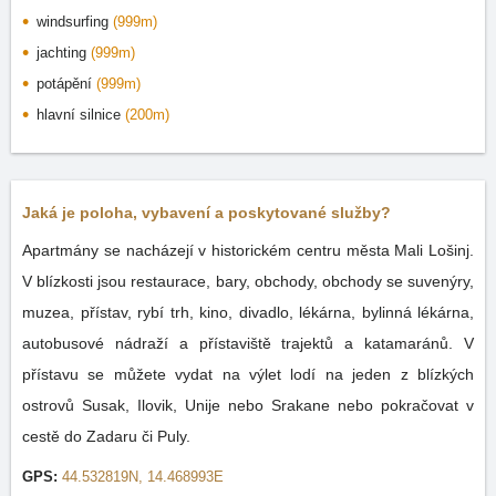
windsurfing
(999m)
jachting
(999m)
potápění
(999m)
hlavní silnice
(200m)
Jaká je poloha, vybavení a poskytované služby?
Apartmány se nacházejí v historickém centru města Mali Lošinj.
V blízkosti jsou restaurace, bary, obchody, obchody se suvenýry,
muzea, přístav, rybí trh, kino, divadlo, lékárna, bylinná lékárna,
autobusové nádraží a přístaviště trajektů a katamaránů. V
přístavu se můžete vydat na výlet lodí na jeden z blízkých
ostrovů Susak, Ilovik, Unije nebo Srakane nebo pokračovat v
cestě do Zadaru či Puly.
GPS:
44.532819N, 14.468993E