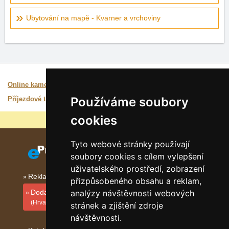
Ubytování na mapě - Kvarner a vrchoviny
Zajímavé odkazy:
Online kamery Kvarner
Předpověď počasí, online kamery
Používáme soubory
Příjezdové trasy Kvarner
Itinerář, mapa, poplatky
cookies
Proč jsou naše servery nejlevnější?
Tyto webové stránky používají
soubory cookies s cílem vylepšení
uživatelského prostředí, zobrazení
Reklama na tomto serveru
přizpůsobeného obsahu a reklam,
Dodati smještajni objekt
analýzy návštěvnosti webových
(Hrvatski)
stránek a zjištění zdroje
návštěvnosti.