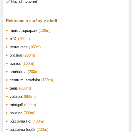
Bez stravování
Rekreace a služby v okolí
moře / aquapark
(100m)
pláž
(700m)
restaurace
(100m)
obchod
(200m)
tržnice
(100m)
směnárna
(200m)
centrum letoviska
(100m)
tenis
(800m)
volejbal
(999m)
minigolf
(999m)
bowling
(999m)
půjčovna kol
(400m)
půjčovna loděk
(200m)