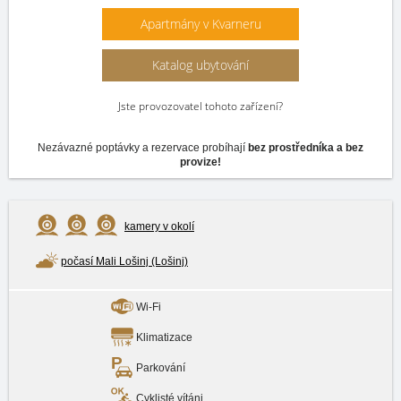
Apartmány v Kvarneru
Katalog ubytování
Jste provozovatel tohoto zařízení?
Nezávazné poptávky a rezervace probíhají
bez prostředníka a bez
provize!
kamery v okolí
počasí Mali Lošinj (Lošinj)
Wi-Fi
Klimatizace
Parkování
Cyklisté vítáni