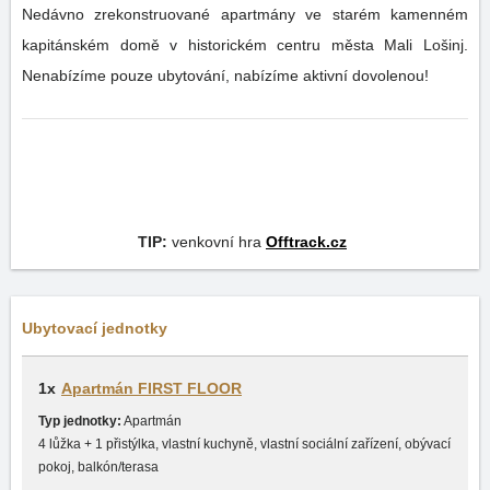
Nedávno zrekonstruované apartmány ve starém kamenném
kapitánském domě v historickém centru města Mali Lošinj.
Nenabízíme pouze ubytování, nabízíme aktivní dovolenou!
TIP:
venkovní hra
Offtrack.cz
Ubytovací jednotky
1x
Apartmán FIRST FLOOR
Typ jednotky:
Apartmán
4 lůžka + 1 přistýlka, vlastní kuchyně, vlastní sociální zařízení, obývací
pokoj, balkón/terasa