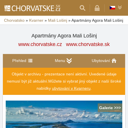
Chorvatsko
»
Kvarner
»
Mali Lošinj
»
Apartmány Agora Mali Lošinj
Apartmány Agora Mali Lošinj
www.chorvatske.cz
www.chorvatske.sk
Přehled
Menu
Ubytování
Objekt v archivu - prezentace není aktivní. Uvedené údaje
nemusí být již aktuální.
Můžete si vybrat jiný objekt z naší široké
nabídky
ubytování v Kvarneru
.
Galerie >>>