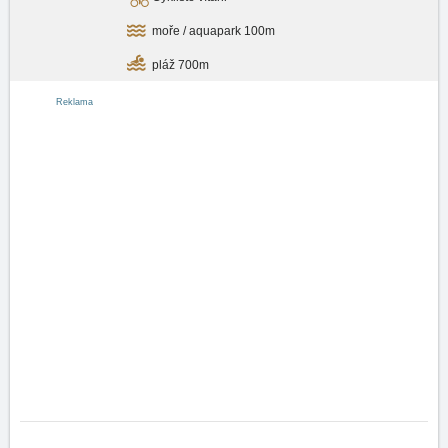
moře / aquapark 100m
pláž 700m