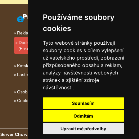
Používáme soubory
cookies
Reklama na tomto serveru
Tyto webové stránky používají
Dodati smještajni objekt
(Hrvatski)
soubory cookies s cílem vylepšení
uživatelského prostředí, zobrazení
přizpůsobeného obsahu a reklam,
Katalog ubytování Dalmácie
analýzy návštěvnosti webových
Lastminute Dalmácie
stránek a zjištění zdroje
návštěvnosti.
Osobní údaje
Cookies
Souhlasím
Odmítám
Upravit mé předvolby
Server Chorvatské hory, ostrovy a pobřeží
- Copyright © 2003-2026