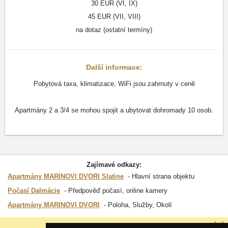
30 EUR (VI, IX)
45 EUR (VII, VIII)
na dotaz (ostatní termíny)
Další informace:
Pobytová taxa, klimatizace, WiFi jsou zahrnuty v ceně
Apartmány 2 a 3/4 se mohou spojit a ubytovat dohromady 10 osob.
Zajímavé odkazy:
Apartmány MARINOVI DVORI Slatine
Hlavní strana objektu
Počasí Dalmácie
Předpověď počasí, online kamery
Apartmány MARINOVI DVORI
Poloha, Služby, Okolí
Proč jsou naše servery nejlevnější?