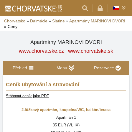
Chorvatsko
»
Dalmácie
»
Slatine
»
Apartmány MARINOVI DVORI
»
Ceny
Apartmány MARINOVI DVORI
www.chorvatske.cz
www.chorvatske.sk
Přehled
Menu
Rezervace
Ceník ubytování a stravování
Stáhnout ceník jako PDF
2-lůžkový apartmán
,
koupelna/WC
,
balkón/terasa
Apartmán 1
35 EUR (VI, IX)