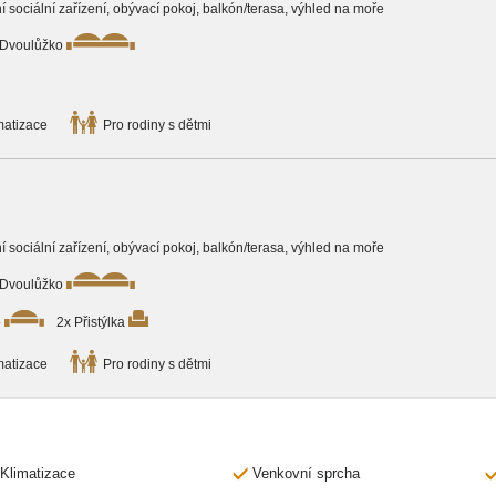
tní sociální zařízení, obývací pokoj, balkón/terasa, výhled na moře
 Dvoulůžko
matizace
Pro rodiny s dětmi
tní sociální zařízení, obývací pokoj, balkón/terasa, výhled na moře
 Dvoulůžko
o
2x Přistýlka
matizace
Pro rodiny s dětmi
Klimatizace
Venkovní sprcha