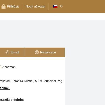
Přihlásit
Nový uživatel
Email
Rezervace
í:
Apartmán
Milorad, Porat 14 Kustići, 53296 Zubovići-Pag
t email
e.cz/kod-dobrice