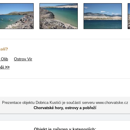
kolí?
 Olib
Ostrov Vir
ći >>
Prezentace objektu Dobrica Kustići je součástí serveru www.chorvatske.cz
Chorvatské hory, ostrovy a pobřeží
Objekt je zařazen v kategoriích: