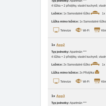
Typ jednotky:
Apartmán ***
4 lůžka + 2 přistýlky, vlastní kuchyně, vlas
Ložnice:
1x Samostatné lůžko
1x
Lůžka mimo ložnice:
1x Samostatné lůžk
Televize
Wi-Fi
Kli
1x
App2
Typ jednotky:
Apartmán ***
4 lůžka + 2 přistýlky, vlastní kuchyně, vlas
Ložnice:
2x Samostatné lůžko
1x
Lůžka mimo ložnice:
2x Přistýlka
Televize
Wi-Fi
Kli
1x
App3
Typ jednotky:
Apartmán ***