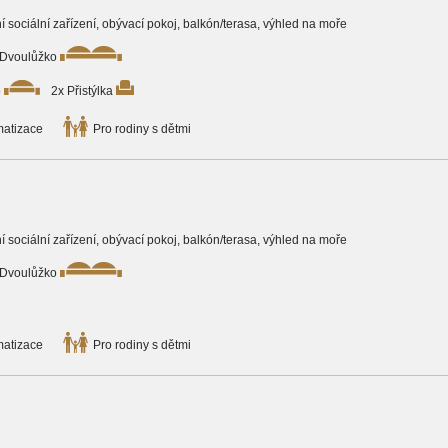
tní sociální zařízení, obývací pokoj, balkón/terasa, výhled na moře
 Dvoulůžko
o
2x Přistýlka
matizace
Pro rodiny s dětmi
tní sociální zařízení, obývací pokoj, balkón/terasa, výhled na moře
 Dvoulůžko
matizace
Pro rodiny s dětmi