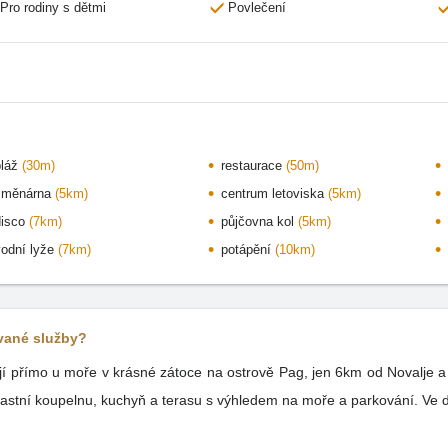
Pro rodiny s dětmi
Povlečení
pláž
(30m)
restaurace
(50m)
směnárna
(5km)
centrum letoviska
(5km)
disco
(7km)
půjčovna kol
(5km)
vodní lyže
(7km)
potápění
(10km)
ované služby?
í přímo u moře v krásné zátoce na ostrově Pag, jen 6km od Novalje a 
astní koupelnu, kuchyň a terasu s výhledem na moře a parkování. Ve dvoř