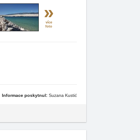
»
více
foto
Informace poskytnul:
Suzana Kustić