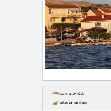
kapacita: 16 lůžek
počasí Šimuni (Pag)