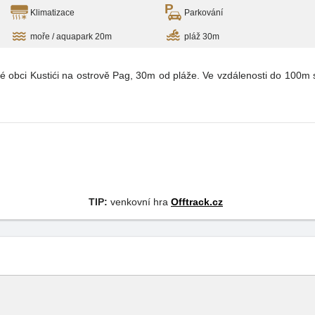
Klimatizace
Parkování
moře / aquapark 20m
pláž 30m
é obci Kustići na ostrově Pag, 30m od pláže. Ve vzdálenosti do 100m 
TIP:
venkovní hra
Offtrack.cz