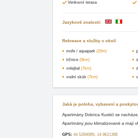
Venkovní terasa
Jazykové znalosti:
Rekreace a služby v okolí
moře / aquapark
(20m)
tržnice
(5km)
volejbal
(7km)
vodní skútr
(7km)
Jaká je poloha, vybavení a poskyt
Apartmány Dobrica Kustići se nacházej
Apartmány jsou klimatizované a mají vl
GPS:
44.528408N, 14.962138E