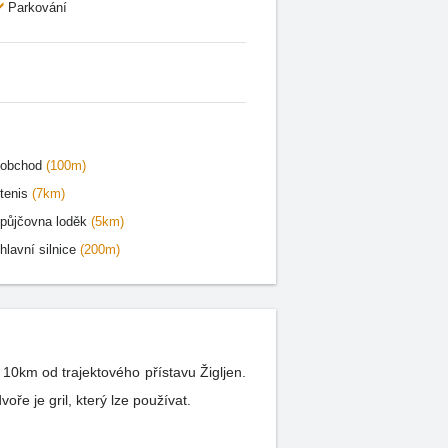
Parkování
obchod
(100m)
tenis
(7km)
půjčovna loděk
(5km)
hlavní silnice
(200m)
10km od trajektového přístavu Žigljen.
e je gril, který lze používat.