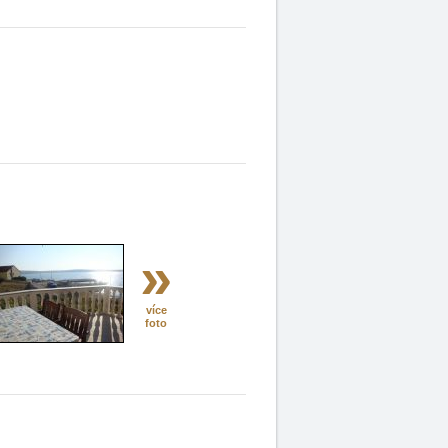
»
více
foto