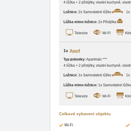
4 lůžka + 2 přistýlky, vlastní kuchyně, vlas
Ložnice:
2x Samostatné lůžko
1x
Lůžka mimo ložnice:
2x Přistýlka
Televize
Wi-Fi
Kli
1x
App4
Typ jednotky:
Apartmán ***
4 lůžka + 2 přistýlky, vlastní kuchyně, vlas
Ložnice:
1x Samostatné lůžko
1x
Lůžka mimo ložnice:
1x Samostatné lůžk
Televize
Wi-Fi
Kli
Celkové vybavení objektu
Wi-Fi