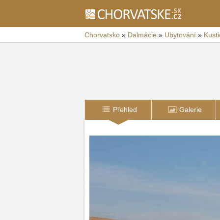
Chorvatsko
»
Dalmácie
»
Ubytování
»
Kusti
Přehled
Galerie