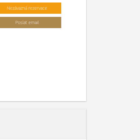
Nezávazná rezervace
Poslat email