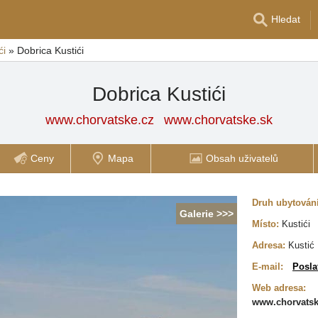
Hledat
ći
»
Dobrica Kustići
Dobrica Kustići
www.chorvatske.cz
www.chorvatske.sk
Ceny
Mapa
Obsah uživatelů
Druh ubytován
Galerie >>>
Místo:
Kustići
Adresa:
Kustić 
E-mail:
Posla
Web adresa:
www.chorvatsk