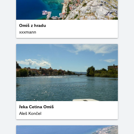
Omiš z hradu
xxxmann
řeka Cetina Omiš
Aleš Končel