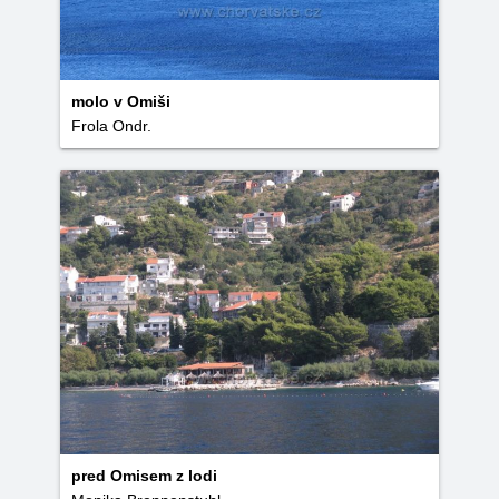
molo v Omiši
Frola Ondr.
pred Omisem z lodi