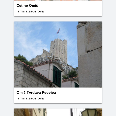
Cetine Omiš
jarmila záděrová
Omiš Tvrdava Peovica
jarmila záděrová