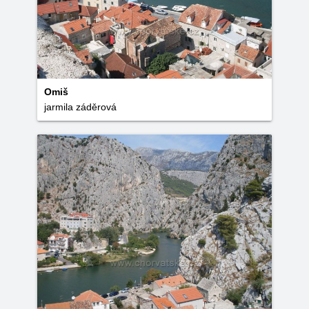
Omiš
jarmila záděrová