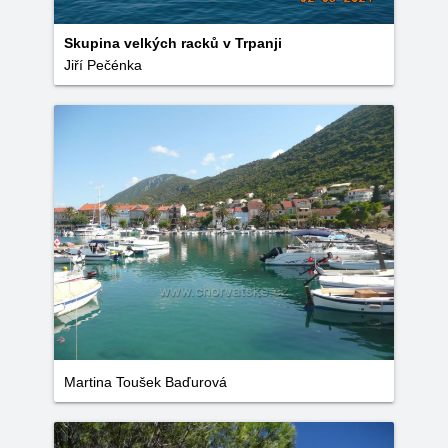
Skupina velkých racků v Trpanji
Jiří Pečénka
Martina Toušek Baďurová