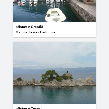
přístav v Orebiči
Martina Toušek Baďurová
přístav v Trpanji