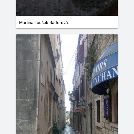
Martina Toušek Baďurová