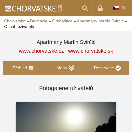
Chorvatsko
»
Dalmácie
»
Grebaštica
»
Apartmány Martin Svirčić
»
Obsah uživatelů
Apartmány Martin Svirčić
www.chorvatske.cz
www.chorvatske.sk
Přehled
Menu
Rezervace
Fotogalerie uživatelů