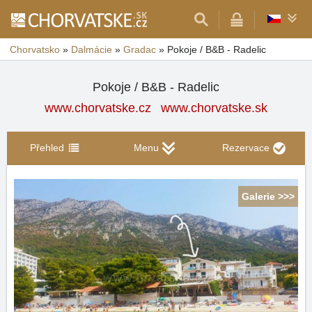
Chorvatsko
»
Dalmácie
»
Gradac
»
Pokoje / B&B - Radelic
Pokoje / B&B - Radelic
www.chorvatske.cz
www.chorvatske.sk
Přehled
Menu
Rezervace
Galerie >>>