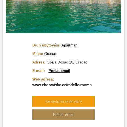
Druh ubytování:
Apartmán
Místo:
Gradac
Adresa:
Obala Bosac 20, Gradac
E-mail:
Poslat email
Web adresa:
www.chorvatske.cz/radelic-rooms
Nezávazná rezervace
Poslat email