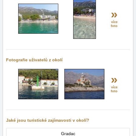
»
více
foto
Fotografie uživatelů z okolí
»
více
foto
Jaké jsou turistické zajímavosti v okolí?
Gradac