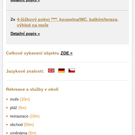
2x
4-lůžkový pokoj ****, koupelna/WC, balkón/terasa,
výhled na moře
Detailní popis »
Celkové vybavení objektu
ZDE »
Jazykové znalosti:
Rekreace a služby v okolí
moře
(10m)
pláž
(5m)
restaurace
(10m)
obchod
(50m)
směnárna
(5m)