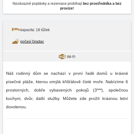
Nezávazné poptávky a rezervace probíhají
bez prostředníka a bez
provize!
kapacita: 18 lůžek
počasí Gradac
Wi-Fi
Náš rodinný dům se nachází v první řadě domů u krásné
písečné pláže, kterou omýlá křišťálově čisté moře. Nabízíme 6
prostorných, dobře vybavených pokojů (3***), společnou
kuchyni, dvůr, další služby. Můžete zde prožít krásnou letní
dovolenou.