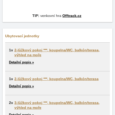
TIP:
venkovní hra
Offtrack.cz
Ubytovací jednotky
1x
2-lůžkový pokoj ***, koupelna/WC, balkón/terasa,
výhled na moře
Detailní popis »
1x
2-lůžkový pokoj ***, koupelna/WC, balkón/terasa
Detailní popis »
2x
3-lůžkový pokoj ***, koupelna/WC, balkón/terasa,
výhled na moře
Detailní popis »