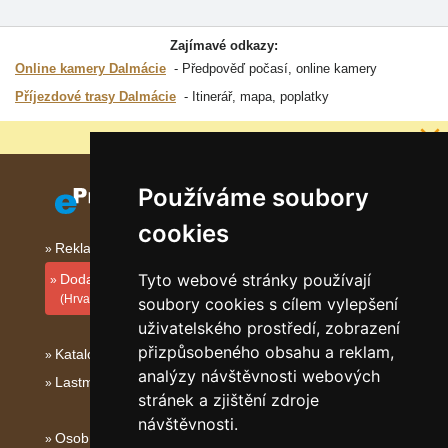
Zajímavé odkazy:
Online kamery Dalmácie
Předpověď počasí, online kamery
Příjezdové trasy Dalmácie
Itinerář, mapa, poplatky
Proč jsou naše servery nejlevnější?
Používáme soubory
cookies
Reklama na tomto serveru
Tyto webové stránky používají
Dodati smještajni objekt
(Hrvatski)
soubory cookies s cílem vylepšení
uživatelského prostředí, zobrazení
přizpůsobeného obsahu a reklam,
Katalog ubytování Dalmácie
analýzy návštěvnosti webových
Lastminute Dalmácie
stránek a zjištění zdroje
návštěvnosti.
Osobní údaje