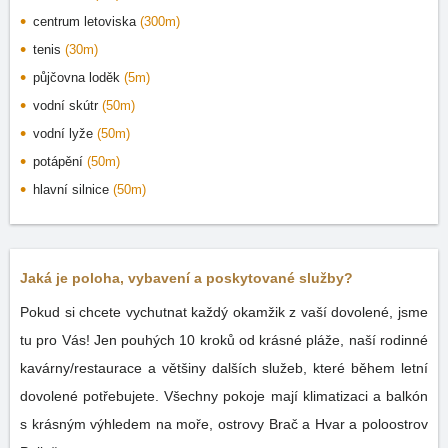
centrum letoviska
(300m)
tenis
(30m)
půjčovna loděk
(5m)
vodní skútr
(50m)
vodní lyže
(50m)
potápění
(50m)
hlavní silnice
(50m)
Jaká je poloha, vybavení a poskytované služby?
Pokud si chcete vychutnat každý okamžik z vaší dovolené, jsme
tu pro Vás! Jen pouhých 10 kroků od krásné pláže, naší rodinné
kavárny/restaurace a většiny dalších služeb, které během letní
dovolené potřebujete. Všechny pokoje mají klimatizaci a balkón
s krásným výhledem na moře, ostrovy Brač a Hvar a poloostrov