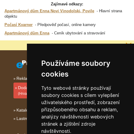
Zajímavé odkazy:
Apartmánový dům Enna Novi Vinodolski, Povile
Hlavní strana
objektu
Počasí Kvarner
Předpověď počasí, online kamery
Apartmánový dům Enna
Ceník ubytování a stravování
Proč jsou naše servery nejlevnější?
Používáme soubory
cookies
Reklama na tomto serveru
Tyto webové stránky používají
Dodati smještajni objekt
(Hrvatski)
soubory cookies s cílem vylepšení
uživatelského prostředí, zobrazení
přizpůsobeného obsahu a reklam,
Katalog ubytování Kvarner
analýzy návštěvnosti webových
Lastminute Kvarner
stránek a zjištění zdroje
návštěvnosti.