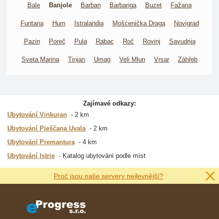
Bale
Banjole
Barban
Barbariga
Buzet
Fažana
Funtana
Hum
Istralandia
Mošćenička Draga
Novigrad
Pazin
Poreč
Pula
Rabac
Roč
Rovinj
Savudrija
Sveta Marina
Tinjan
Umag
Veli Mlun
Vrsar
Záhřeb
Zajímavé odkazy:
Ubytování Vinkuran
2 km
Ubytování Pješčana Uvala
2 km
Ubytování Premantura
4 km
Ubytování Istrie
Katalog ubytování podle míst
Proč jsou naše servery nejlevnější?