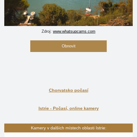
Zdroj:
www.whatsupcams.com
Obnovit
Chorvatsko počasí
Istrie - Počasí, online kamery
Kamery v dalších místech oblasti Istrie: