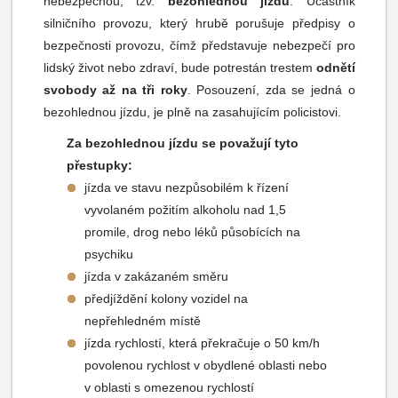
nebezpečnou, tzv.
bezohlednou jízdu
. Účastník
silničního provozu, který hrubě porušuje předpisy o
bezpečnosti provozu, čímž představuje nebezpečí pro
lidský život nebo zdraví, bude potrestán trestem
odnětí
svobody až na tři roky
. Posouzení, zda se jedná o
bezohlednou jízdu, je plně na zasahujícím policistovi.
Za bezohlednou jízdu se považují tyto
přestupky:
jízda ve stavu nezpůsobilém k řízení
vyvolaném požitím alkoholu nad 1,5
promile, drog nebo léků působících na
psychiku
jízda v zakázaném směru
předjíždění kolony vozidel na
nepřehledném místě
jízda rychlostí, která překračuje o 50 km/h
povolenou rychlost v obydlené oblasti nebo
v oblasti s omezenou rychlostí