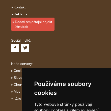
Kontakt
Reklama
Dodati smještajni objekt
(Hrvatski)
Sociální sítě:
Naše servery:
České hory
Slovenské hory
Používáme soubory
Chorvatsko
cookies
Alpy
Itálie
Tyto webové stránky používají
soubory cookies s cílem vylepšení