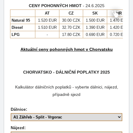
CENY POHONNÝCH HMOT
- 24.6.2025
AT
CZ
SK
HR
Natural 95
1.520 EUR
30.00 CZK
1.500 EUR
1.470 EUR
Diesel
1.510 EUR
32.70 CZK
1.390 EUR
1.420 EUR
LPG
-
17.80 CZK
0.690 EUR
0.720 EUR
Aktuální ceny pohonných hmot v Chorvatsku
CHORVATSKO - DÁLNIČNÍ POPLATKY 2025
Kalkulátor dálničních poplatků - vyberte dálnici, nájezd,
případně sjezd
Dálnice:
Nájezd: