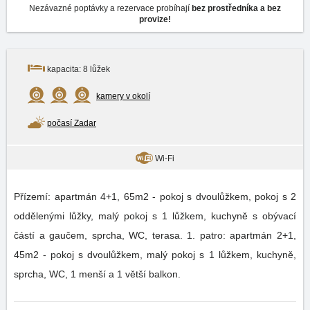
Nezávazné poptávky a rezervace probíhají
bez prostředníka a bez
provize!
kapacita: 8 lůžek
kamery v okolí
počasí Zadar
Wi-Fi
Přízemí: apartmán 4+1, 65m2 - pokoj s dvoulůžkem, pokoj s 2
oddělenými lůžky, malý pokoj s 1 lůžkem, kuchyně s obývací
částí a gaučem, sprcha, WC, terasa. 1. patro: apartmán 2+1,
45m2 - pokoj s dvoulůžkem, malý pokoj s 1 lůžkem, kuchyně,
sprcha, WC, 1 menší a 1 větší balkon.