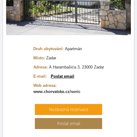
Druh ubytování:
Apartmán
Místo:
Zadar
Adresa:
A.Harambašića 3, 23000 Zadar
E-mail:
Poslat email
Web adresa:
www.chorvatske.cz/soric
Nezávazná rezervace
Poslat email