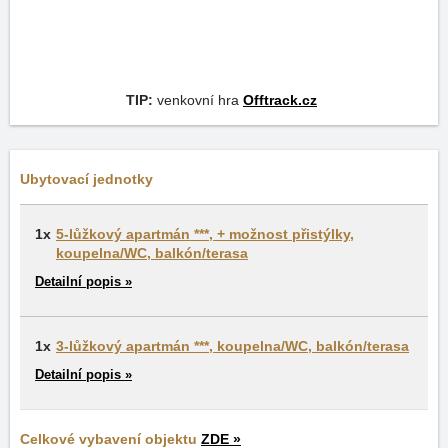
TIP:
venkovní hra
Offtrack.cz
Ubytovací jednotky
1x
5-lůžkový apartmán ***, + možnost přistýlky,
koupelna/WC, balkón/terasa
Detailní popis »
1x
3-lůžkový apartmán ***, koupelna/WC, balkón/terasa
Detailní popis »
Celkové vybavení objektu
ZDE »