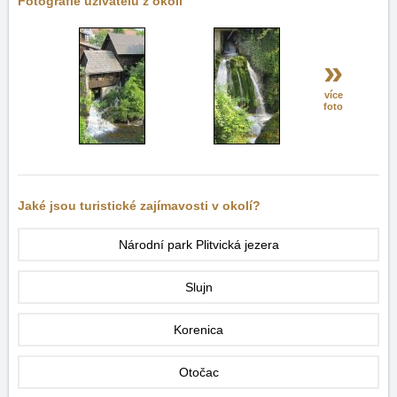
Fotografie uživatelů z okolí
»
více
foto
Jaké jsou turistické zajímavosti v okolí?
Národní park Plitvická jezera
Slujn
Korenica
Otočac