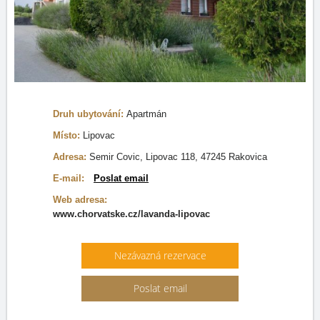
Druh ubytování:
Apartmán
Místo:
Lipovac
Adresa:
Semir Covic, Lipovac 118, 47245 Rakovica
E-mail:
Poslat email
Web adresa:
www.chorvatske.cz/lavanda-lipovac
Nezávazná rezervace
Poslat email