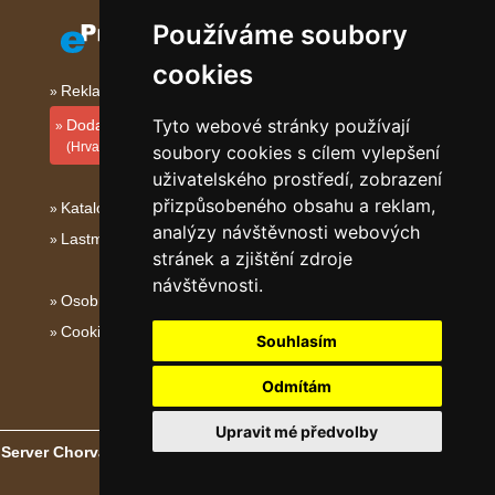
Používáme soubory
cookies
Reklama na tomto serveru
Tyto webové stránky používají
Dodati smještajni objekt
(Hrvatski)
soubory cookies s cílem vylepšení
uživatelského prostředí, zobrazení
přizpůsobeného obsahu a reklam,
Katalog ubytování Kvarner
analýzy návštěvnosti webových
Lastminute Kvarner
stránek a zjištění zdroje
návštěvnosti.
Osobní údaje
Cookies
Souhlasím
Odmítám
Upravit mé předvolby
Server Chorvatské hory, ostrovy a pobřeží
- Copyright © 2003-2026
eProgress s.r.o.