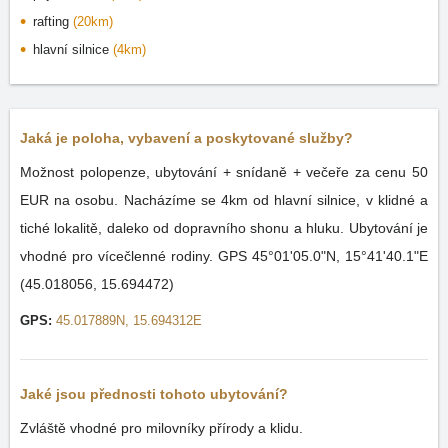
rafting
(20km)
hlavní silnice
(4km)
Jaká je poloha, vybavení a poskytované služby?
Možnost polopenze, ubytování + snídaně + večeře za cenu 50
EUR na osobu. Nacházíme se 4km od hlavní silnice, v klidné a
tiché lokalitě, daleko od dopravního shonu a hluku. Ubytování je
vhodné pro vícečlenné rodiny. GPS 45°01'05.0"N, 15°41'40.1"E
(45.018056, 15.694472)
GPS:
45.017889N, 15.694312E
Jaké jsou přednosti tohoto ubytování?
Zvláště vhodné pro milovníky přírody a klidu.