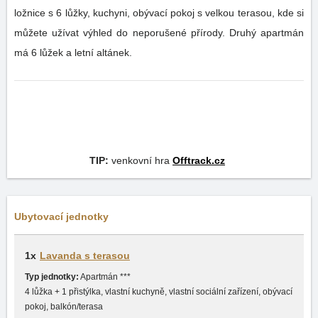
ložnice s 6 lůžky, kuchyni, obývací pokoj s velkou terasou, kde si
můžete užívat výhled do neporušené přírody. Druhý apartmán
má 6 lůžek a letní altánek.
TIP:
venkovní hra
Offtrack.cz
Ubytovací jednotky
1x
Lavanda s terasou
Typ jednotky:
Apartmán ***
4 lůžka + 1 přistýlka, vlastní kuchyně, vlastní sociální zařízení, obývací
pokoj, balkón/terasa