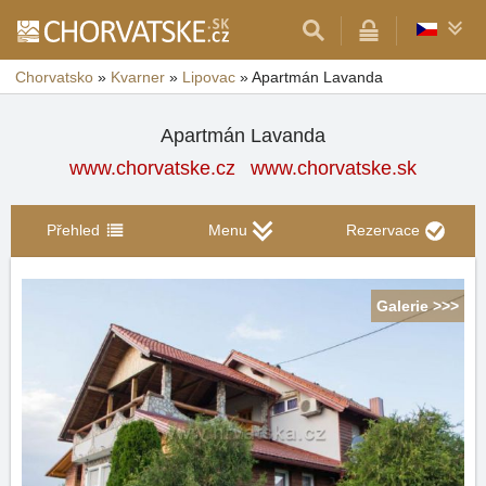
Chorvatsko
»
Kvarner
»
Lipovac
»
Apartmán Lavanda
Apartmán Lavanda
www.chorvatske.cz
www.chorvatske.sk
Přehled
Menu
Rezervace
Galerie >>>