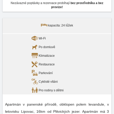
Nezávazné poptávky a rezervace probíhají
bez prostředníka a bez
provize!
kapacita: 24 lůžek
Wi-Fi
Po domluvě
Klimatizace
Restaurace
Parkování
Cyklisté vítáni
Pro rodiny s dětmi
Apartmán v panenské přírodě, obklopen polem levandule, v
letovisku Lipovac, 16km od Plitvických jezer. Apartmán má 3