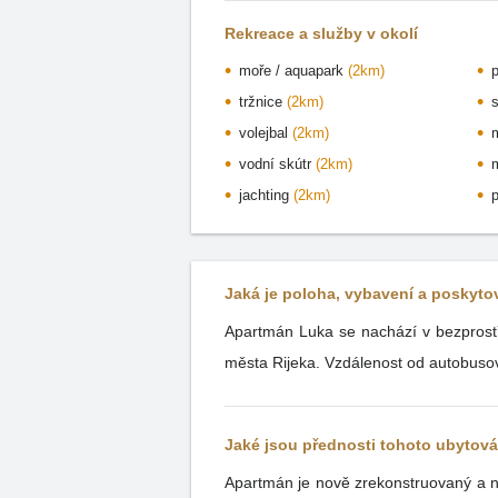
Rekreace a služby v okolí
moře / aquapark
(2km)
tržnice
(2km)
volejbal
(2km)
vodní skútr
(2km)
jachting
(2km)
Jaká je poloha, vybavení a poskyt
Apartmán Luka se nachází v bezprostř
města Rijeka. Vzdálenost od autobusov
Jaké jsou přednosti tohoto ubytov
Apartmán je nově zrekonstruovaný a na