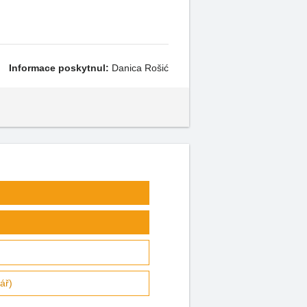
Informace poskytnul:
Danica Rošić
ář)