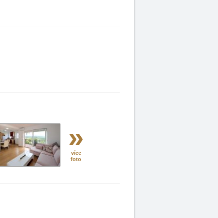
»
více
foto