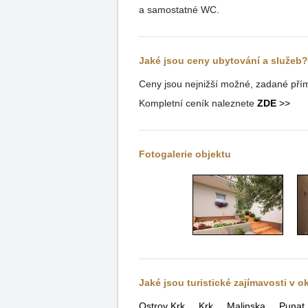
a samostatné WC.
Jaké jsou ceny ubytování a služeb?
Ceny jsou nejnižší možné, zadané přím
Kompletní ceník naleznete
ZDE
>>
Fotogalerie objektu
Jaké jsou turistické zajímavosti v o
Ostrov Krk
Krk
Malinska
Punat