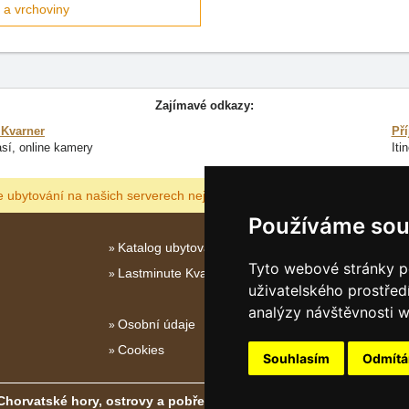
 a vrchoviny
Zajímavé odkazy:
 Kvarner
Pří
sí, online kamery
Iti
ZOBRAZIT
ZA
e ubytování na našich serverech nejlevnější?
Používáme sou
Katalog ubytování Kvarner
Tyto webové stránky po
Lastminute Kvarner
uživatelského prostřed
analýzy návštěvnosti w
Osobní údaje
Cookies
Souhlasím
Odmít
Chorvatské hory, ostrovy a pobřeží
- Copyright © 2003-2026
eProgre