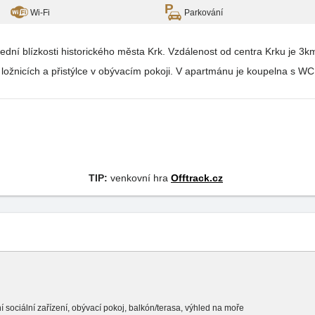
Wi-Fi
Parkování
dní blízkosti historického města Krk. Vzdálenost od centra Krku je 3
 ložnicích a přistýlce v obývacím pokoji. V apartmánu je koupelna s 
TIP:
venkovní hra
Offtrack.cz
tní sociální zařízení, obývací pokoj, balkón/terasa, výhled na moře