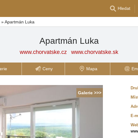
Hledat
»
Apartmán Luka
Apartmán Luka
www.chorvatske.cz
www.chorvatske.sk
erie
Ceny
Mapa
Ema
Dru
Galerie >>>
Mís
Adr
E-m
Web
www