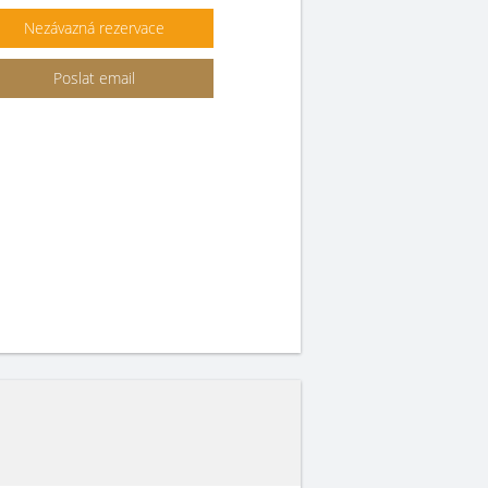
Nezávazná rezervace
Poslat email