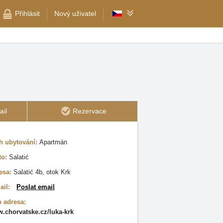
Přihlásit
Nový uživatel
il
Rezervace
h ubytování:
Apartmán
to:
Salatić
esa:
Salatić 4b, otok Krk
ail:
Poslat email
 adresa:
.chorvatske.cz/luka-krk