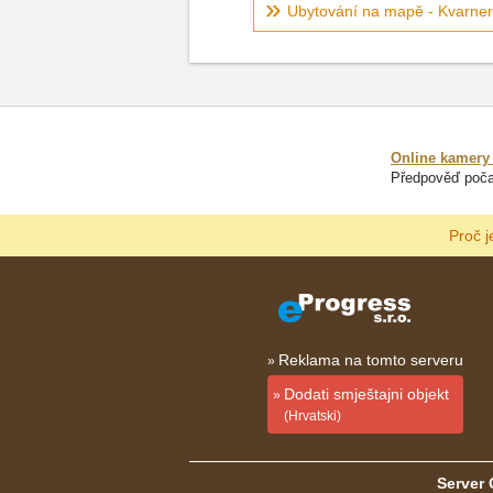
Ubytování na mapě - Kvarner
Online kamery
Předpověď poča
Proč j
Reklama na tomto serveru
Dodati smještajni objekt
(Hrvatski)
Server 