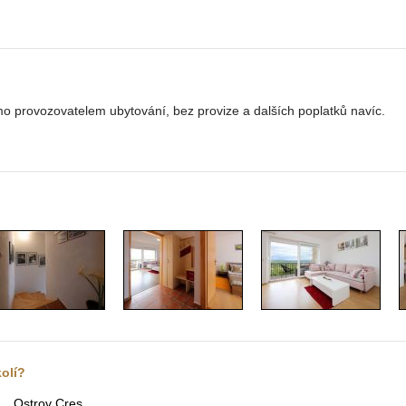
o provozovatelem ubytování, bez provize a dalších poplatků navíc.
kolí?
Ostrov Cres