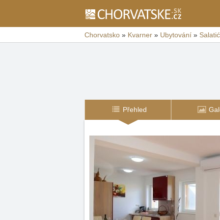
Chorvatsko
»
Kvarner
»
Ubytování
»
Salatić
Přehled
Gal