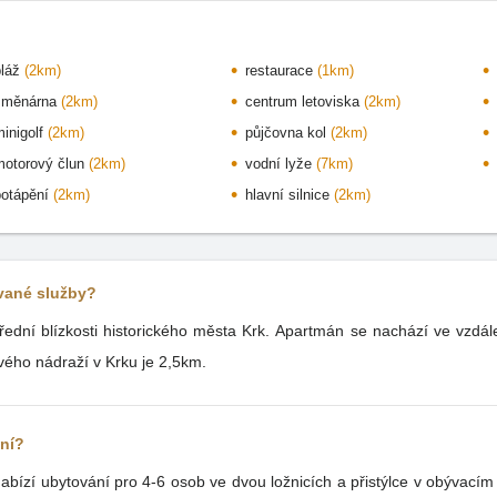
pláž
(2km)
restaurace
(1km)
směnárna
(2km)
centrum letoviska
(2km)
minigolf
(2km)
půjčovna kol
(2km)
motorový člun
(2km)
vodní lyže
(7km)
potápění
(2km)
hlavní silnice
(2km)
ované služby?
ední blízkosti historického města Krk. Apartmán se nachází ve vzdále
ého nádraží v Krku je 2,5km.
ání?
bízí ubytování pro 4-6 osob ve dvou ložnicích a přistýlce v obývací