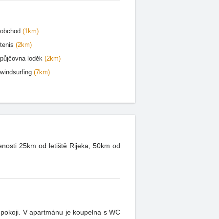
obchod
(1km)
tenis
(2km)
půjčovna loděk
(2km)
windsurfing
(7km)
nosti 25km od letiště Rijeka, 50km od
m pokoji. V apartmánu je koupelna s WC