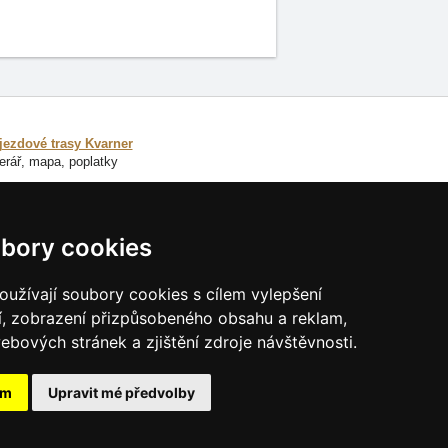
jezdové trasy Kvarner
nerář, mapa, poplatky
VŘÍT
bory cookies
užívají soubory cookies s cílem vylepšení
í, zobrazení přizpůsobeného obsahu a reklam,
ebových stránek a zjištění zdroje návštěvnosti.
ám
Upravit mé předvolby
ss s.r.o.