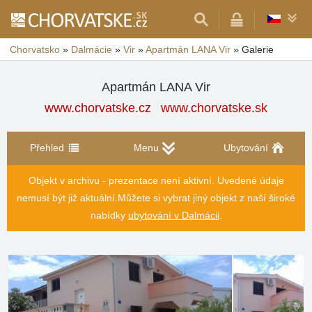
Chorvatsko
»
Dalmácie
»
Vir
»
Apartmán LANA Vir
»
Galerie
Apartmán LANA Vir
www.chorvatske.cz
www.chorvatske.sk
Přehled
Menu
Ubytování
Objekt v archivu - prezentace není aktivní. Uvedené údaje
nemusí být již aktuální.
Můžete si vybrat jiný objekt z naší široké
nabídky
ubytování v Dalmácii
.