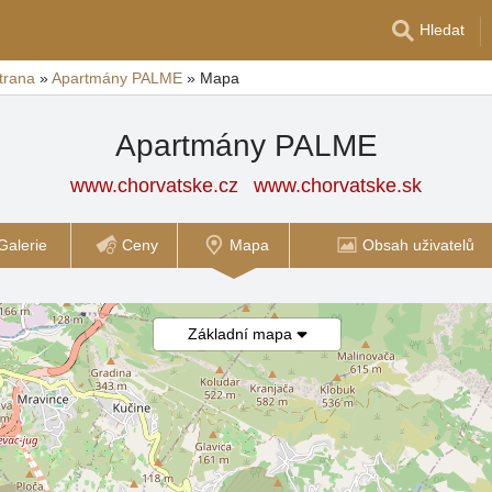
Hledat
trana
»
Apartmány PALME
»
Mapa
Apartmány PALME
www.chorvatske.cz
www.chorvatske.sk
Galerie
Ceny
Mapa
Obsah uživatelů
Základní mapa