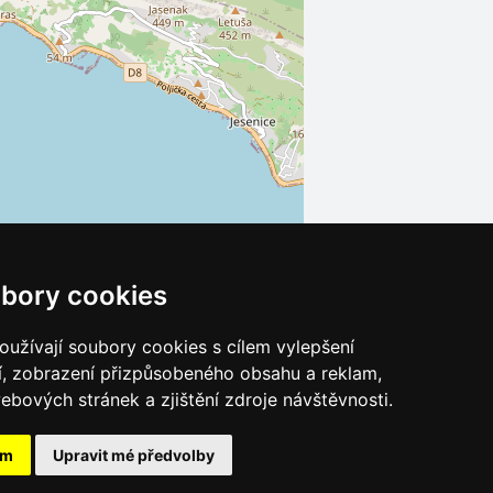
bory cookies
Leaflet
| ©
OpenStreetMap
contributors
užívají soubory cookies s cílem vylepšení
í, zobrazení přizpůsobeného obsahu a reklam,
ebových stránek a zjištění zdroje návštěvnosti.
Apartmány PALME
ám
Upravit mé předvolby
Poloha, Služby, Okolí