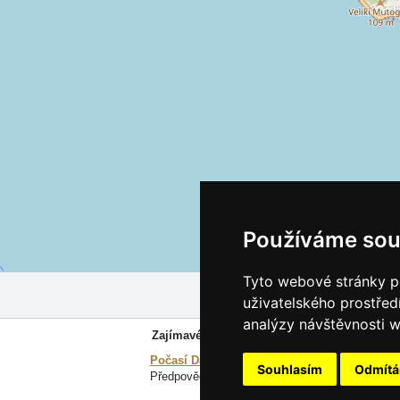
Používáme sou
Tyto webové stránky po
uživatelského prostřed
analýzy návštěvnosti w
Zajímavé odkazy:
Počasí Dalmácie
Souhlasím
Odmít
Předpověď počasí, online kamery