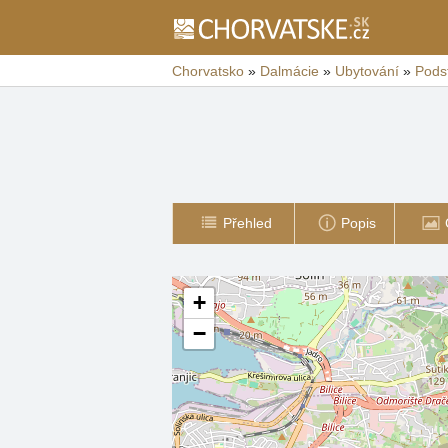
Chorvatsko
»
Dalmácie
»
Ubytování
»
Pods
Přehled
Popis
+
−