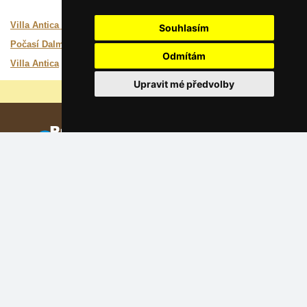
Zajímavé odkazy:
Villa Antica Seline
Hlavní strana objektu
Souhlasím
Počasí Dalmácie
Předpověď počasí, online kamery
Odmítám
Villa Antica
Poloha, Služby, Okolí
Upravit mé předvolby
Proč jsou naše servery nejlevnější?
Reklama na tomto serveru
Dodati smještajni objekt
(Hrvatski)
Katalog ubytování Dalmácie
Lastminute Dalmácie
Osobní údaje