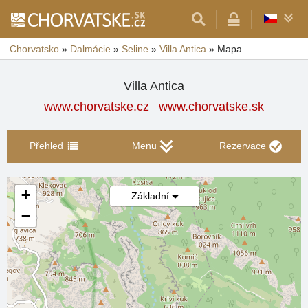
Chorvatsko
»
Dalmácie
»
Seline
»
Villa Antica
»
Mapa
Villa Antica
www.chorvatske.cz
www.chorvatske.sk
Přehled
Menu
Rezervace
+
Základní
−