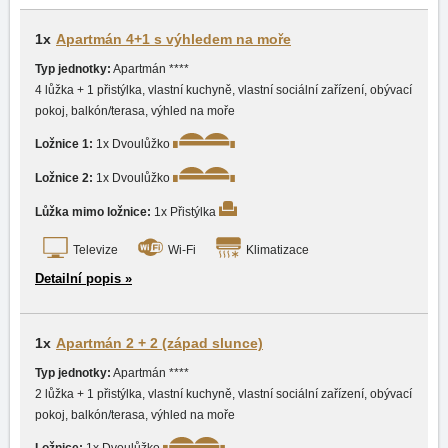
1x
Apartmán 4+1 s výhledem na moře
Typ jednotky:
Apartmán ****
4 lůžka + 1 přistýlka, vlastní kuchyně, vlastní sociální zařízení, obývací
pokoj, balkón/terasa, výhled na moře
Ložnice 1:
1x Dvoulůžko
Ložnice 2:
1x Dvoulůžko
Lůžka mimo ložnice:
1x Přistýlka
Televize
Wi-Fi
Klimatizace
Detailní popis »
1x
Apartmán 2 + 2 (západ slunce)
Typ jednotky:
Apartmán ****
2 lůžka + 1 přistýlka, vlastní kuchyně, vlastní sociální zařízení, obývací
pokoj, balkón/terasa, výhled na moře