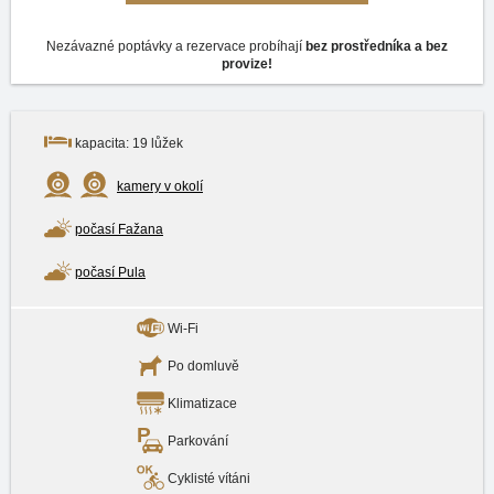
Nezávazné poptávky a rezervace probíhají
bez prostředníka a bez
provize!
kapacita: 19 lůžek
kamery v okolí
počasí Fažana
počasí Pula
Wi-Fi
Po domluvě
Klimatizace
Parkování
Cyklisté vítáni