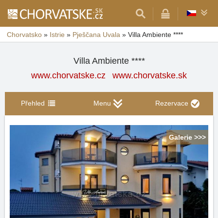
Chorvatsko
»
Istrie
»
Pješčana Uvala
»
Villa Ambiente ****
Villa Ambiente ****
www.chorvatske.cz
www.chorvatske.sk
Přehled
Menu
Rezervace
Galerie >>>