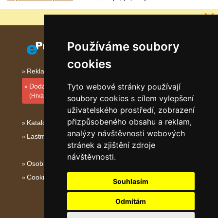
Proč jsou naše servery nejlevnější?
Používáme soubory
cookies
Reklama na tomto serveru
Tyto webové stránky používají
Dodati smještajni objekt
(Hrvatski)
soubory cookies s cílem vylepšení
uživatelského prostředí, zobrazení
přizpůsobeného obsahu a reklam,
Katalog ubytování Istrie
analýzy návštěvnosti webových
Lastminute Istrie
stránek a zjištění zdroje
návštěvnosti.
Osobní údaje
Cookies
Souhlasím
Odmítám