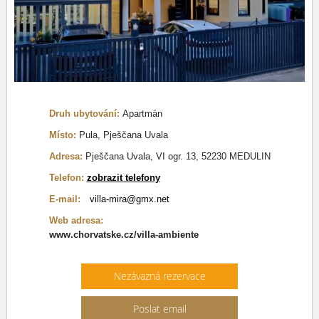
Druh ubytování:
Apartmán
Místo:
Pula, Pješčana Uvala
Adresa:
Pješčana Uvala, VI ogr. 13, 52230 MEDULIN
Telefon:
zobrazit telefony
E-mail:
villa-mira@gmx.net
Web adresa:
www.chorvatske.cz/villa-ambiente
Nezávazná rezervace
Poslat email