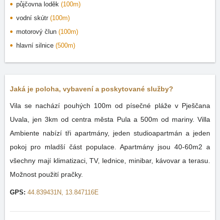
půjčovna loděk
(100m)
vodní skútr
(100m)
motorový člun
(100m)
hlavní silnice
(500m)
Jaká je poloha, vybavení a poskytované služby?
Vila se nachází pouhých 100m od písečné pláže v Pješčana
Uvala, jen 3km od centra města Pula a 500m od mariny. Villa
Ambiente nabízí tři apartmány, jeden studioapartmán a jeden
pokoj pro mladší část populace. Apartmány jsou 40-60m2 a
všechny mají klimatizaci, TV, lednice, minibar, kávovar a terasu.
Možnost použití pračky.
GPS:
44.839431N, 13.847116E