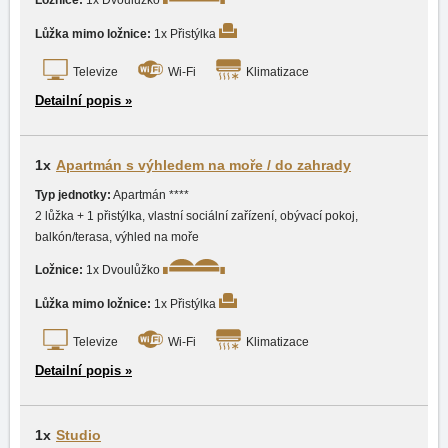
Ložnice:
1x Dvoulůžko
Lůžka mimo ložnice:
1x Přistýlka
Televize
Wi-Fi
Klimatizace
Detailní popis »
1x
Apartmán s výhledem na moře / do zahrady
Typ jednotky:
Apartmán ****
2 lůžka + 1 přistýlka, vlastní sociální zařízení, obývací pokoj,
balkón/terasa, výhled na moře
Ložnice:
1x Dvoulůžko
Lůžka mimo ložnice:
1x Přistýlka
Televize
Wi-Fi
Klimatizace
Detailní popis »
1x
studio