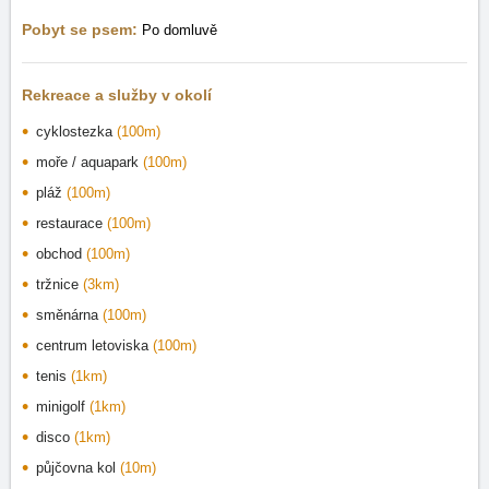
Pobyt se psem:
Po domluvě
Rekreace a služby v okolí
cyklostezka
(100m)
moře / aquapark
(100m)
pláž
(100m)
restaurace
(100m)
obchod
(100m)
tržnice
(3km)
směnárna
(100m)
centrum letoviska
(100m)
tenis
(1km)
minigolf
(1km)
disco
(1km)
půjčovna kol
(10m)