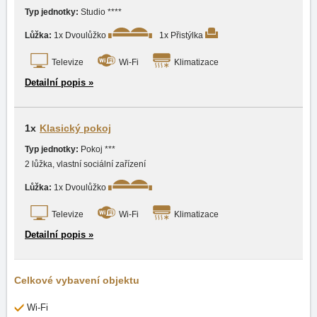
Typ jednotky:
Studio ****
Lůžka:
1x Dvoulůžko
1x Přistýlka
Televize
Wi-Fi
Klimatizace
Detailní popis »
1x
Klasický pokoj
Typ jednotky:
Pokoj ***
2 lůžka, vlastní sociální zařízení
Lůžka:
1x Dvoulůžko
Televize
Wi-Fi
Klimatizace
Detailní popis »
Celkové vybavení objektu
Wi-Fi