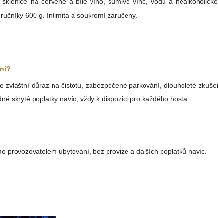
sklenice na červené a bílé víno, šumivé víno, vodu a nealkoholické n
ručníky 600 g. Intimita a soukromí zaručeny.
ání?
vláštní důraz na čistotu, zabezpečené parkování, dlouholeté zkušeno
né skryté poplatky navíc, vždy k dispozici pro každého hosta.
o provozovatelem ubytování, bez provize a dalších poplatků navíc.