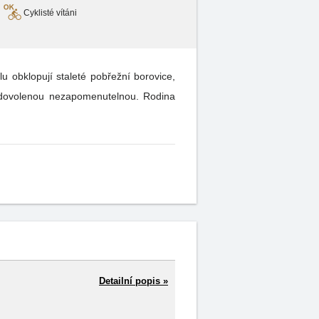
Cyklisté vítáni
u obklopují staleté pobřežní borovice,
ši dovolenou nezapomenutelnou. Rodina
Detailní popis »