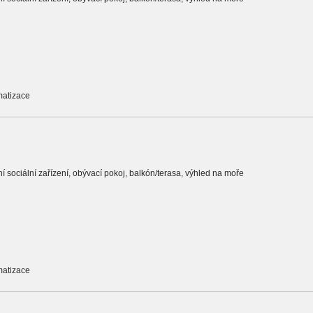
matizace
tní sociální zařízení, obývací pokoj, balkón/terasa, výhled na moře
matizace