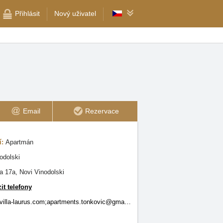
Přihlásit
Nový uživatel
Email
Rezervace
í:
Apartmán
odolski
a 17a, Novi Vinodolski
it telefony
info@villa-laurus.com;apartments.tonkovic@gmail.com