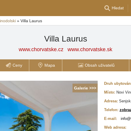
Hledat
inodolski
»
Villa Laurus
Villa Laurus
www.chorvatske.cz
www.chorvatske.sk
Ceny
Mapa
Obsah uživatelů
Druh ubytován
Galerie >>>
Místo:
Novi Vin
Adresa:
Senjsk
Telefon:
zobraz
E-mail:
Web adresa: