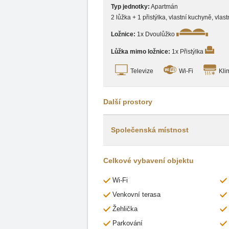
Typ jednotky:
Apartmán
2 lůžka + 1 přistýlka, vlastní kuchyně, vlas
Ložnice:
1x Dvoulůžko
Lůžka mimo ložnice:
1x Přistýlka
Televize
Wi-Fi
Kli
Další prostory
Společenská místnost
Celkové vybavení objektu
Wi-Fi
Venkovní terasa
Žehlička
Parkování