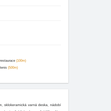
restaurace
(100m)
tenis
(500m)
em, sklokeramická varná deska, nádobí