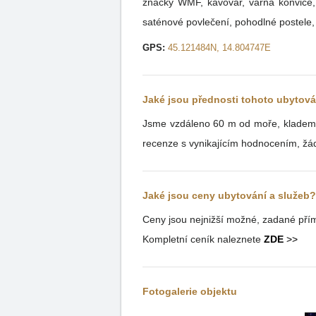
značky WMF, kávovar, varná konvice, 
saténové povlečení, pohodlné postele, 
GPS:
45.121484N, 14.804747E
Jaké jsou přednosti tohoto ubytov
Jsme vzdáleno 60 m od moře, klademe z
recenze s vynikajícím hodnocením, žád
Jaké jsou ceny ubytování a služeb?
Ceny jsou nejnižší možné, zadané přím
Kompletní ceník naleznete
ZDE
>>
Fotogalerie objektu