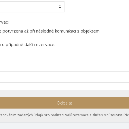
rvaci
 potvrzena až při následné komunikaci s objektem
pro případné další rezervace.
Odeslat
pracováním zadaných údajů pro realizaci Vaší rezervace a služeb s ní související