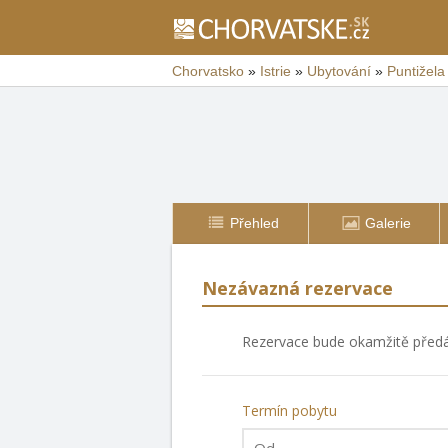
Chorvatsko
»
Istrie
»
Ubytování
»
Puntižela
Přehled
Galerie
Nezávazná rezervace
Rezervace bude okamžitě předán
Termín pobytu