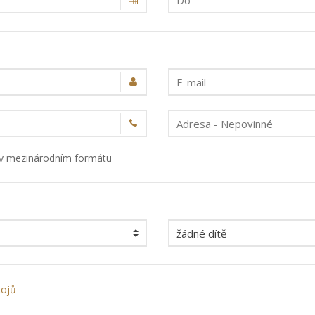
, v mezinárodním formátu
kojů