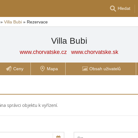
Hledat
»
Villa Bubi
»
Rezervace
Villa Bubi
www.chorvatske.cz
www.chorvatske.sk
Ceny
Mapa
Obsah uživatelů
a správci objektu k vyřízení.