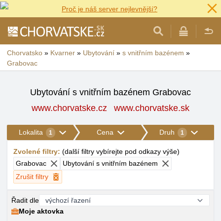
Proč je náš server nejlevnější?
Chorvatsko
»
Kvarner
»
Ubytování
»
s vnitřním bazénem
»
Grabovac
Ubytování s vnitřním bazénem Grabovac
www.chorvatske.cz
www.chorvatske.sk
Lokalita
Cena
Druh
1
1
Zvolené filtry
:
(
další filtry vybírejte pod odkazy výše
)
Grabovac
Ubytování s vnitřním bazénem
Zrušit filtry
Řadit dle
Moje aktovka