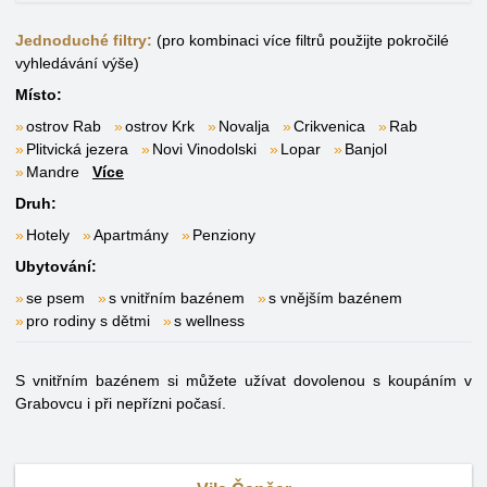
Jednoduché filtry:
(pro kombinaci více filtrů použijte pokročilé
vyhledávání výše)
Místo:
ostrov Rab
ostrov Krk
Novalja
Crikvenica
Rab
Plitvická jezera
Novi Vinodolski
Lopar
Banjol
Mandre
Více
Druh:
Hotely
Apartmány
Penziony
Ubytování:
se psem
s vnitřním bazénem
s vnějším bazénem
pro rodiny s dětmi
s wellness
S vnitřním bazénem si můžete užívat dovolenou s koupáním v
Grabovcu i při nepřízni počasí.