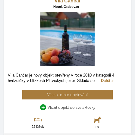
Vila Čančar
Hotel,
Grabovac
Vila Čančar je nový objekt otevřený v roce 2010 v kategorii 4
hvězdičky v blízkosti Plitvických jezer. Skládá se
…
Další »
Více o tomto ubytování
Vložit objekt do své aktovky
22 lůžek
ne