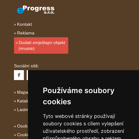
Kontakt
Reklama
Dodati smještajni objekt
(Hrvatski)
Sociální sítě:
Používáme soubory
Mapa serveru Kvarner
cookies
Katalog ubytování Kvarner
Lastminute Kvarner
Tyto webové stránky používají
soubory cookies s cílem vylepšení
Osobní údaje
uživatelského prostředí, zobrazení
Cookies
přizpůsobeného obsahu a reklam,