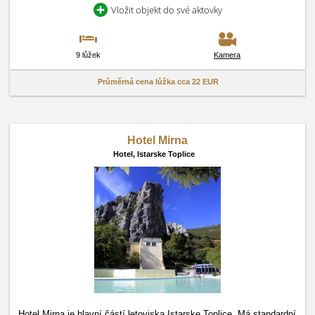
Vložit objekt do své aktovky
9 lůžek
Kamera
Průměrná cena lůžka cca
22 EUR
Hotel Mirna
Hotel,
Istarske Toplice
Hotel Mirna je hlavní částí letoviska Istarske Toplice. Má standardní