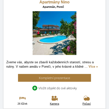
Apartmány Nino
Apartmán,
Poreč
Zveme vás, abyste se zbavili každodenních starostí, stresu a
rutiny. V našem areálu v Poreči, v jeho krásné a klidné
…
Více »
Kompletní prezentace
Vložit objekt do své aktovky
26 lůžek
Kamera
Počasí