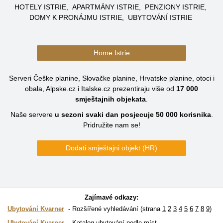
HOTELY ISTRIE
APARTMÁNY ISTRIE
PENZIONY ISTRIE
DOMY K PRONÁJMU ISTRIE
UBYTOVÁNÍ ISTRIE
Home Istrie
Serveri Češke planine, Slovačke planine, Hrvatske planine, otoci i
obala, Alpske.cz i Italske.cz prezentiraju više od
17 000
smještajnih objekata
.
Naše servere
u sezoni svaki dan posjecuje
50 000
korisnika
.
Pridružite nam se!
Dodati smještajni objekt (HR)
Zajímavé odkazy:
Ubytování Kvarner
Rozšířené vyhledávání (strana
1
2
3
4
5
6
7
8
9
)
Ubytování Kvarner
Katalog ubytování podle míst