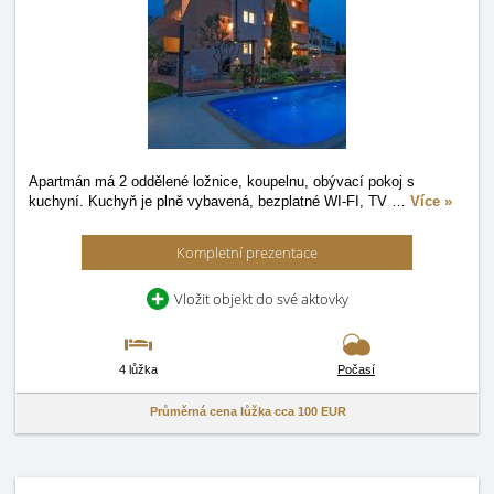
Apartmán má 2 oddělené ložnice, koupelnu, obývací pokoj s
kuchyní. Kuchyň je plně vybavená, bezplatné WI-FI, TV
…
Více »
Kompletní prezentace
Vložit objekt do své aktovky
4 lůžka
Počasí
Průměrná cena lůžka cca
100 EUR