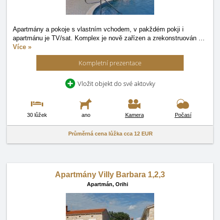
Apartmány a pokoje s vlastním vchodem, v pakždém pokji i
apartmánu je TV/sat. Komplex je nově zařízen a zrekonstruován
…
Více »
Kompletní prezentace
Vložit objekt do své aktovky
30 lůžek
ano
Kamera
Počasí
Průměrná cena lůžka cca
12 EUR
Apartmány Villy Barbara 1,2,3
Apartmán,
Orihi