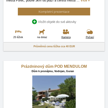
města Poreč, pouhé 3km od pláží a centra města
…
Více »
Kompletní prezentace
Vložit objekt do své aktovky
25 lůžek
na dotaz
Kamera
Počasí
Průměrná cena lůžka cca
40 EUR
Prázdninový dům POD MENDULOM
Dům k pronájmu,
Vodnjan, Guran