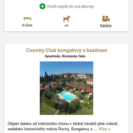
Vložit objekt do své aktovky
8 lůžek
ne
Kamera
Country Club bungalovy s bazénem
Apartmán,
Rovinjsko Selo
Objekt daleko od městského shonu v klidné lokalitě plné zeleně,
nedaleko historického města Rovinj. Bungalovy s
…
Více »