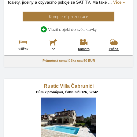
toalety, jídelny a obývacího pokoje se SAT TV. Má také
…
Více »
Kompletní prezentace
Vložit objekt do své aktovky
8 lůžek
ne
Kamera
Počasí
Průměrná cena lůžka cca
50 EUR
Rustic Villa Čabrunići
Dům k pronájmu,
Čabrunići 126, 52342