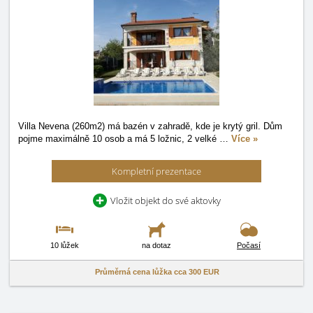
Villa Nevena (260m2) má bazén v zahradě, kde je krytý gril. Dům
pojme maximálně 10 osob a má 5 ložnic, 2 velké
…
Více »
Kompletní prezentace
Vložit objekt do své aktovky
10 lůžek
na dotaz
Počasí
Průměrná cena lůžka cca
300 EUR