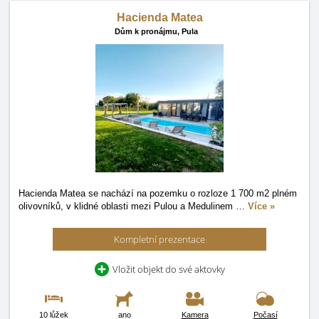
Hacienda Matea
Dům k pronájmu,
Pula
Hacienda Matea se nachází na pozemku o rozloze 1 700 m2 plném
olivovníků, v klidné oblasti mezi Pulou a Medulinem
…
Více »
Kompletní prezentace
Vložit objekt do své aktovky
10 lůžek
ano
Kamera
Počasí