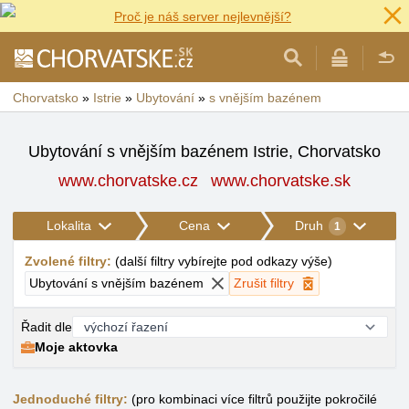
Proč je náš server nejlevnější?
Chorvatsko
»
Istrie
»
Ubytování
»
s vnějším bazénem
Ubytování s vnějším bazénem Istrie, Chorvatsko
www.chorvatske.cz
www.chorvatske.sk
Lokalita
Cena
Druh
1
Zvolené filtry
:
(
další filtry vybírejte pod odkazy výše
)
Ubytování s vnějším bazénem
Zrušit filtry
Řadit dle
Moje aktovka
Jednoduché filtry:
(pro kombinaci více filtrů použijte pokročilé