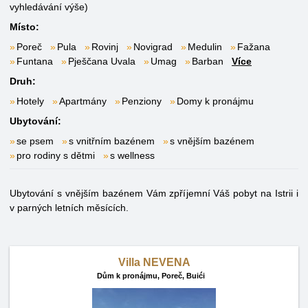
vyhledávání výše)
Místo:
Poreč
Pula
Rovinj
Novigrad
Medulin
Fažana
Funtana
Pješčana Uvala
Umag
Barban
Více
Druh:
Hotely
Apartmány
Penziony
Domy k pronájmu
Ubytování:
se psem
s vnitřním bazénem
s vnějším bazénem
pro rodiny s dětmi
s wellness
Ubytování s vnějším bazénem Vám zpříjemní Váš pobyt na Istrii i
v parných letních měsících.
Villa NEVENA
Dům k pronájmu,
Poreč, Buići