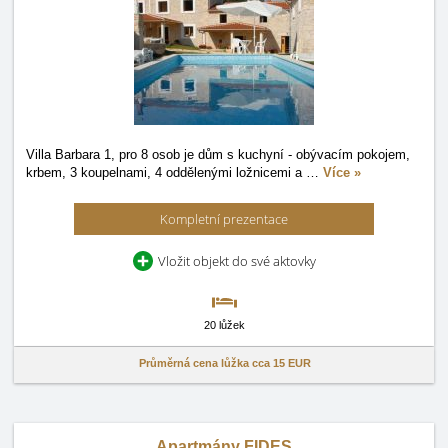
Villa Barbara 1, pro 8 osob je dům s kuchyní - obývacím pokojem,
krbem, 3 koupelnami, 4 oddělenými ložnicemi a
…
Více »
Kompletní prezentace
Vložit objekt do své aktovky
20 lůžek
Průměrná cena lůžka cca
15 EUR
Apartmány FIDES