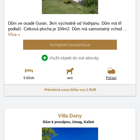
Dům ve osadě Guran, 3km východně od Vodnjanu. Dům má tři
podlaží. Celková plocha je 104m2. Dům má samostatný vchod
…
Více »
Kompletní prezentace
Vložit objekt do své aktovky
9 lůžek
ano
Počasí
Průměrná cena lůžka cca
1 EUR
Villa Dany
Dům k pronájmu,
Umag, Kaštel