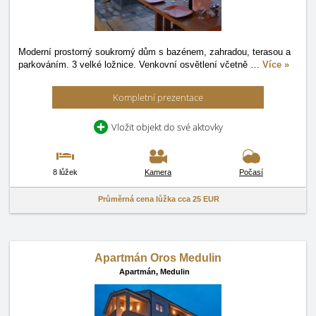
Moderní prostorný soukromý dům s bazénem, zahradou, terasou a
parkováním. 3 velké ložnice. Venkovní osvětlení včetně
…
Více »
Kompletní prezentace
Vložit objekt do své aktovky
8 lůžek
Kamera
Počasí
Průměrná cena lůžka cca
25 EUR
Apartmán Oros Medulin
Apartmán,
Medulin