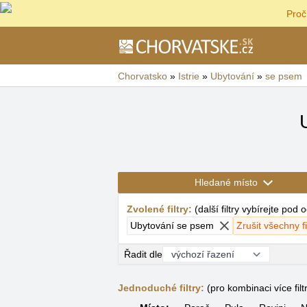
Proč
Chorvatsko
»
Istrie
»
Ubytování
»
se psem
Hledané místo
Zvolené filtry
:
(
další filtry vybírejte pod
Ubytování se psem
Zrušit všechny fi
Řadit dle
Jednoduché filtry:
(pro kombinaci více filt