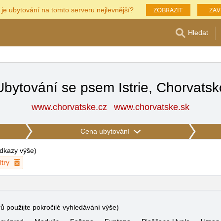
ZOBRAZIT
ZAV
 je ubytování na tomto serveru nejlevnější?
Hledat
Ubytování se psem Istrie, Chorvatsk
www.chorvatske.cz
www.chorvatske.sk
Cena ubytování
 odkazy výše
)
ltry
rů použijte pokročilé vyhledávání výše)