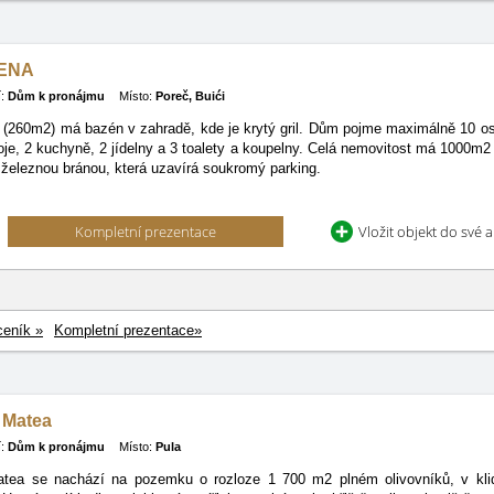
VENA
:
Dům k pronájmu
Místo:
Poreč, Buići
 (260m2) má bazén v zahradě, kde je krytý gril. Dům pojme maximálně 10 os
je, 2 kuchyně, 2 jídelny a 3 toalety a koupelny. Celá nemovitost má 1000m
 železnou bránou, která uzavírá soukromý parking.
Kompletní prezentace
Vložit objekt do své 
ceník »
Kompletní prezentace»
 Matea
:
Dům k pronájmu
Místo:
Pula
tea se nachází na pozemku o rozloze 1 700 m2 plném olivovníků, v klid