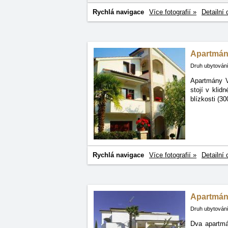
Rychlá navigace
Více fotografií »
Detailní 
Apartmány
Druh ubytování
Apartmány V
stojí
v klidn
blízkosti (3
Rychlá navigace
Více fotografií »
Detailní 
Apartmány
Druh ubytování
Dva apartmá