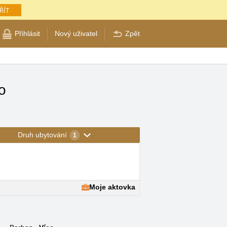
ŘÍT
Přihlásit
Nový uživatel
Zpět
o
Druh ubytování
1
Moje aktovka