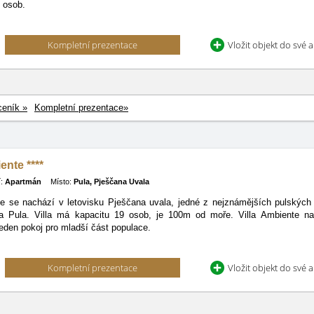
 osob.
Kompletní prezentace
Vložit objekt do své 
ceník »
Kompletní prezentace»
ente ****
:
Apartmán
Místo:
Pula, Pješčana Uvala
te se nachází v letovisku Pješčana uvala, jedné z nejznámějších pulských 
a Pula. Villa má kapacitu 19 osob, je 100m od moře. Villa Ambiente nab
eden pokoj pro mladší část populace.
Kompletní prezentace
Vložit objekt do své 