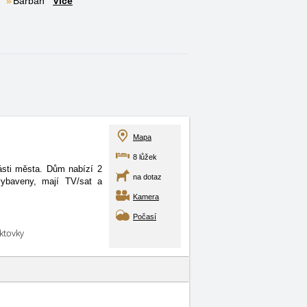
Barban
Více
Mapa
8 lůžek
sti města. Dům nabízí 2
na dotaz
ybaveny, mají TV/sat a
Kamera
Počasí
aktovky