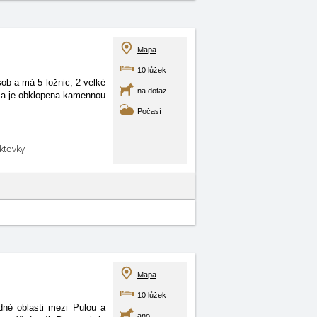
Mapa
10 lůžek
ob a má 5 ložnic, 2 velké
na dotaz
2 a je obklopena kamennou
Počasí
aktovky
Mapa
10 lůžek
né oblasti mezi Pulou a
ano