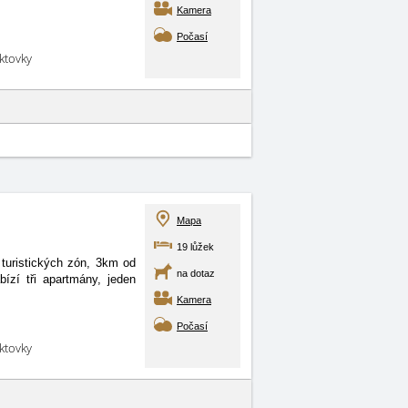
Kamera
Počasí
aktovky
Mapa
19 lůžek
turistických zón, 3km od
na dotaz
ízí tři apartmány, jeden
Kamera
Počasí
aktovky