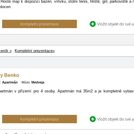
 Hosté mají k dispozici bazén, vířivku, stolní tenis, hřiště, gril, parkoviště
plocen.
Kompletní prezentace
Vložit objekt do své 
ceník »
Kompletní prezentace»
y Benko
:
Apartmán
Místo:
Medveja
artmán v přízemí pro 4 osoby. Apartmán má 35m2 a je kompletně vybaven
Kompletní prezentace
Vložit objekt do své 