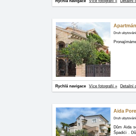
Rychlá navigace
Více fotografií »
Detailní 
Apartmány
Druh ubytování
Pronajímáme
Rychlá navigace
Více fotografií »
Detailní 
Aida Pore
Druh ubytování
Dům Aida se
Špadići
. D