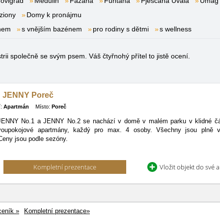
ovigrad
Medulin
Fažana
Funtana
Pješčana Uvala
Umag
ziony
Domy k pronájmu
énem
s vnějším bazénem
pro rodiny s dětmi
s wellness
ii společně se svým psem. Váš čtyřnohý přítel to jistě ocení.
 JENNY Poreč
:
Apartmán
Místo:
Poreč
ENNY No.1 a JENNY No.2 se nachází v domě v malém parku v klidné čá
voupokojové apartmány, každý pro max. 4 osoby. Všechny jsou plně v
 Ceny jsou podle sezóny.
Kompletní prezentace
Vložit objekt do své 
ceník »
Kompletní prezentace»