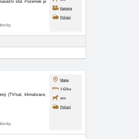
 a masážní stůl. Pozemek je
Kamera
Počasí
aktovky
Mapa
3 lůžka
ý (TV/sat, klimatizace,
ano
Počasí
aktovky