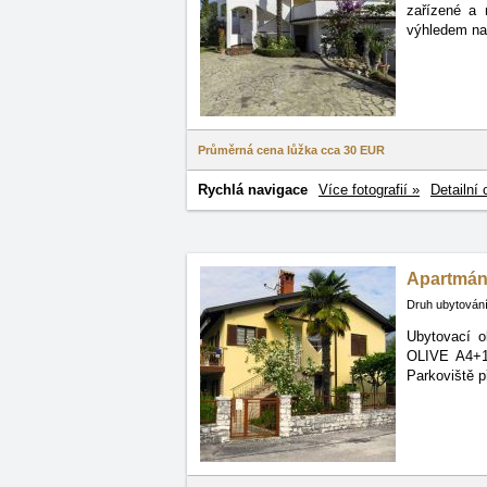
zařízené
a 
výhledem na
Průměrná cena lůžka cca
30 EUR
Rychlá navigace
Více fotografií »
Detailní 
Apartmá
Druh ubytování
Ubytovací o
OLIVE
A4+1
Parkoviště p