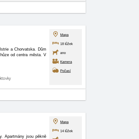
Mapa
18 lůžek
Istrie a Chorvatska. Dům
ano
chůze od centra města. V
Kamera
Počasí
aktovky
Mapa
14 lůžek
y. Apartmány jsou pěkně