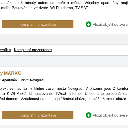
nachází se 3 minuty autem od moře a města. Všechny apartmány mají 
 moře. Parkování je ve dvoře. WI-FI zdarma, TV-SAT.
Kompletní prezentace
Vložit objekt do své 
ceník »
Kompletní prezentace»
ny MARKO
:
Apartmán
Místo:
Novigrad
bjekt se nachází v klidné části města Novigrad. V přízemí jsou 2 komf
 a KIWI A2+2, klimatizované, TV/sat, internet. U domu je oplocená zah
řed domem. Vzdálenost od centra je 15minut chůze, od pláže 5 minut chůze.
Kompletní prezentace
Vložit objekt do své 