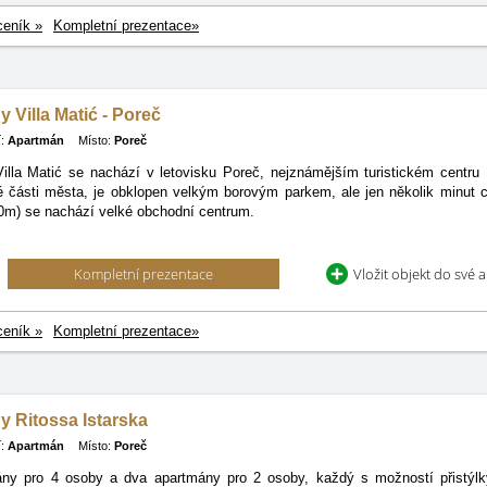
ceník »
Kompletní prezentace»
 Villa Matić - Poreč
:
Apartmán
Místo:
Poreč
illa Matić se nachází v letovisku Poreč, nejznámějším turistickém centru 
é části města, je obklopen velkým borovým parkem, ale jen několik minut 
00m) se nachází velké obchodní centrum.
Kompletní prezentace
Vložit objekt do své 
ceník »
Kompletní prezentace»
 Ritossa Istarska
:
Apartmán
Místo:
Poreč
ny pro 4 osoby a dva apartmány pro 2 osoby, každý s možností přistýlk