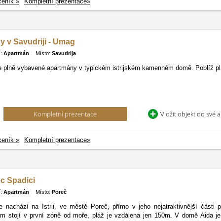
ceník »
Kompletní prezentace»
 v Savudriji - Umag
:
Apartmán
Místo:
Savudrija
 plně vybavené apartmány v typickém istrijském kamenném domě. Poblíž pl
Kompletní prezentace
Vložit objekt do své 
ceník »
Kompletní prezentace»
c Spadici
:
Apartmán
Místo:
Poreč
 nachází na Istrii, ve městě Poreč, přímo v jeho nejatraktivnější části 
ům stojí v první zóně od moře, pláž je vzdálena jen 150m. V domě Aida j