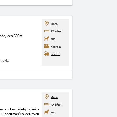
Mapa
12 lůžek
áže, cca 500m.
ano
Kamera
Počasí
aktovky
Mapa
22 lůžek
pro soukromé ubytování -
ano
e 5 apartmánů s celkovou