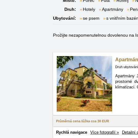
Místo:
Poreč
Pula
Rovinj
N
Druh:
Hotely
Apartmány
Pen
Ubytování:
se psem
s vnitřním baz
Prožijte nezapomenutelnou dovolenou na Istr
Apartmán
Druh ubytování
Apartmány J
prostorné
d
klimatizaci.
Průměrná cena lůžka cca
30 EUR
Rychlá navigace
Více fotografií »
Detailní 