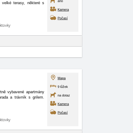
ano
velké terasy, některé s
Kamera
Počasí
aktovky
Mapa
9 lůžek
ortně vybavené apartmány
na dotaz
rada a trávník s grilem.
Kamera
Počasí
aktovky